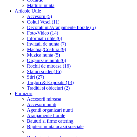
Marturii nunta
Articole Utile
Accesorii (5)
Coltul Vesel (11)
Decoratiuni/Aranjamente florale (5)
Foto-Video (14)
Informatii utile (6)
Invitatii de nunta (7)
Machiaj/Coafura (9)
Muzica nunta (5)
Organizare nunti (6)
Rochii de mireasa (16)
Sfaturi si idei (16)
Stiri (27)
Targuri & Expozitii (13)
Traditii si obiceiuri (2)
Furnizori
Accesorii mireasa
Accesorii nunti
Agentii organizari nunti
Aranjamente florale
Bauturi si firme catering
Bijuterii nunta ocazii speciale