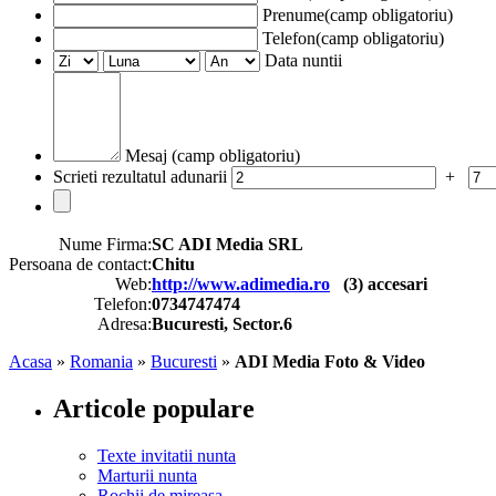
Prenume(camp obligatoriu)
Telefon(camp obligatoriu)
Data nuntii
Mesaj (camp obligatoriu)
Scrieti rezultatul adunarii
+
Nume Firma:
SC ADI Media SRL
Persoana de contact:
Chitu
Web:
http://www.adimedia.ro
(
3
) accesari
Telefon:
0734747474
Adresa:
Bucuresti, Sector.6
Acasa
»
Romania
»
Bucuresti
»
ADI Media Foto & Video
Articole populare
Texte invitatii nunta
Marturii nunta
Rochii de mireasa