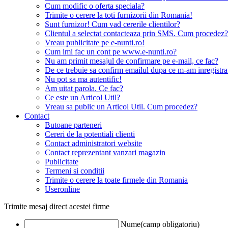
Cum modific o oferta speciala?
Trimite o cerere la toti furnizorii din Romania!
Sunt furnizor! Cum vad cererile clientilor?
Clientul a selectat contacteaza prin SMS. Cum procedez?
Vreau publicitate pe e-nunti.ro!
Cum imi fac un cont pe www.e-nunti.ro?
Nu am primit mesajul de confirmare pe e-mail, ce fac?
De ce trebuie sa confirm emailul dupa ce m-am inregistra
Nu pot sa ma autentific!
Am uitat parola. Ce fac?
Ce este un Articol Util?
Vreau sa public un Articol Util. Cum procedez?
Contact
Butoane parteneri
Cereri de la potentiali clienti
Contact administratori website
Contact reprezentant vanzari magazin
Publicitate
Termeni si conditii
Trimite o cerere la toate firmele din Romania
Useronline
Trimite mesaj direct acestei firme
Nume(camp obligatoriu)