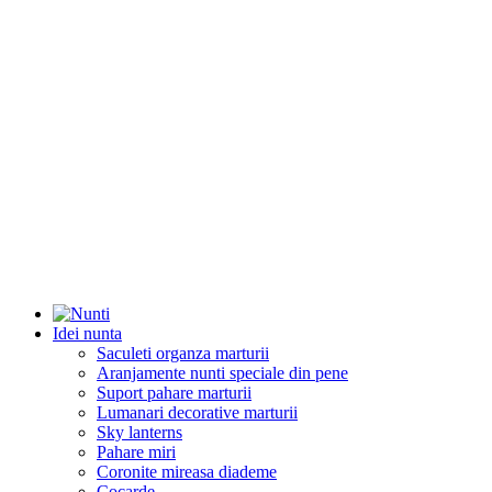
Idei nunta
Saculeti organza marturii
Aranjamente nunti speciale din pene
Suport pahare marturii
Lumanari decorative marturii
Sky lanterns
Pahare miri
Coronite mireasa diademe
Cocarde