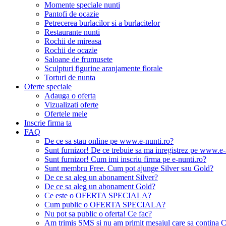
Momente speciale nunti
Pantofi de ocazie
Petrecerea burlacilor si a burlacitelor
Restaurante nunti
Rochii de mireasa
Rochii de ocazie
Saloane de frumusete
Sculpturi figurine aranjamente florale
Torturi de nunta
Oferte speciale
Adauga o oferta
Vizualizati oferte
Ofertele mele
Inscrie firma ta
FAQ
De ce sa stau online pe www.e-nunti.ro?
Sunt furnizor! De ce trebuie sa ma inregistrez pe www.e-
Sunt furnizor! Cum imi inscriu firma pe e-nunti.ro?
Sunt membru Free. Cum pot ajunge Silver sau Gold?
De ce sa aleg un abonament Silver?
De ce sa aleg un abonament Gold?
Ce este o OFERTA SPECIALA?
Cum public o OFERTA SPECIALA?
Nu pot sa public o oferta! Ce fac?
Am trimis SMS si nu am primit mesajul care sa contina C