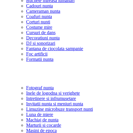
Buchete mireasa lumanari
Cadouri nunta
Cameraman nunta
Coafuri nunta
Corturi nunti
Costume mire
Cursuri de dans
Decoratiuni nunta
DJ si sonorizari
Fantana de ciocolata sampanie
Foc artificii
Formatii nunta
Fotograf nunta
Inele de logodna si verighete
Intretinere si infrumusetare
Invitatii nunta si meniuri nunta
Limuzine microbuze transport nunti
Luna de miere
Machiaj de nunta
Marturii si cocarde
Masini de epoca