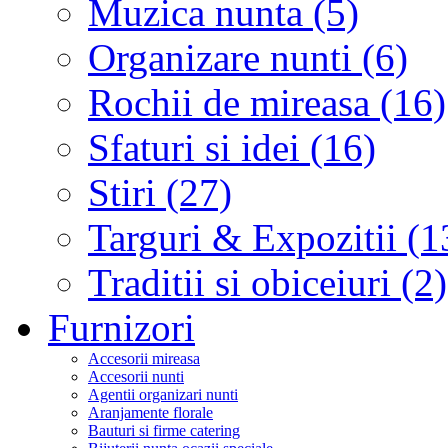
Muzica nunta (5)
Organizare nunti (6)
Rochii de mireasa (16)
Sfaturi si idei (16)
Stiri (27)
Targuri & Expozitii (1
Traditii si obiceiuri (2)
Furnizori
Accesorii mireasa
Accesorii nunti
Agentii organizari nunti
Aranjamente florale
Bauturi si firme catering