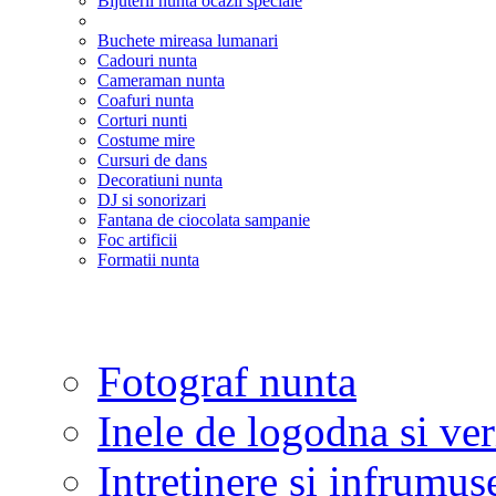
Bijuterii nunta ocazii speciale
Buchete mireasa lumanari
Cadouri nunta
Cameraman nunta
Coafuri nunta
Corturi nunti
Costume mire
Cursuri de dans
Decoratiuni nunta
DJ si sonorizari
Fantana de ciocolata sampanie
Foc artificii
Formatii nunta
Fotograf nunta
Inele de logodna si ve
Intretinere si infrumus