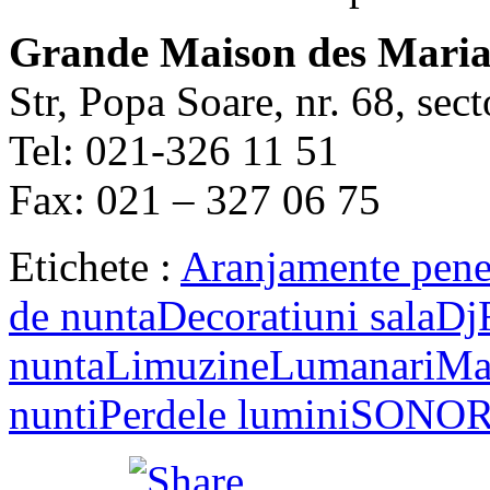
Grande Maison des Maria
Str, Popa Soare, nr. 68, sect
Tel: 021-326 11 51
Fax: 021 – 327 06 75
Etichete :
Aranjamente pen
de nunta
Decoratiuni sala
Dj
nunta
Limuzine
Lumanari
Mar
nunti
Perdele lumini
SONOR