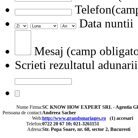
Telefon(camp
Data nuntii
Mesaj (camp obligato
Scrieti rezultatul adunarii
Nume Firma:
SC KNOW HOW EXPERT SRL - Agentia
Persoana de contact:
Andreea Sacher
Web:
http://www.grandsmariages.ro
(
1
) accesari
Telefon:
0722 20 67 10; 021-3261151
Adresa:
Str. Popa Soare, nr. 68, sector 2, Bucuresti