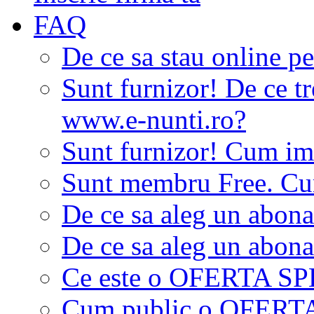
FAQ
De ce sa stau online p
Sunt furnizor! De ce tr
www.e-nunti.ro?
Sunt furnizor! Cum imi
Sunt membru Free. Cum
De ce sa aleg un abon
De ce sa aleg un abon
Ce este o OFERTA S
Cum public o OFER