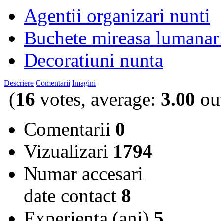
Agentii organizari nunti
Buchete mireasa lumanar
Decoratiuni nunta
Descriere
Comentarii
Imagini
(
16
votes, average:
3.00
out
Comentarii
0
Vizualizari
1794
Numar accesari
date contact
8
Experienta (ani)
5