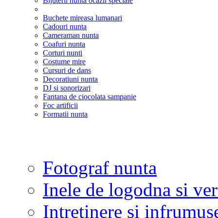
Bijuterii nunta ocazii speciale
Buchete mireasa lumanari
Cadouri nunta
Cameraman nunta
Coafuri nunta
Corturi nunti
Costume mire
Cursuri de dans
Decoratiuni nunta
DJ si sonorizari
Fantana de ciocolata sampanie
Foc artificii
Formatii nunta
Fotograf nunta
Inele de logodna si ve
Intretinere si infrumus