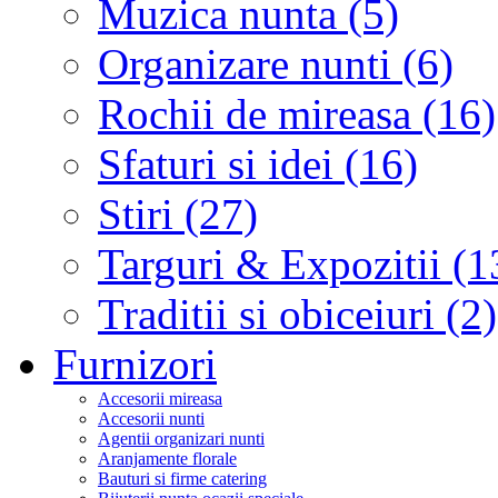
Muzica nunta (5)
Organizare nunti (6)
Rochii de mireasa (16)
Sfaturi si idei (16)
Stiri (27)
Targuri & Expozitii (1
Traditii si obiceiuri (2)
Furnizori
Accesorii mireasa
Accesorii nunti
Agentii organizari nunti
Aranjamente florale
Bauturi si firme catering