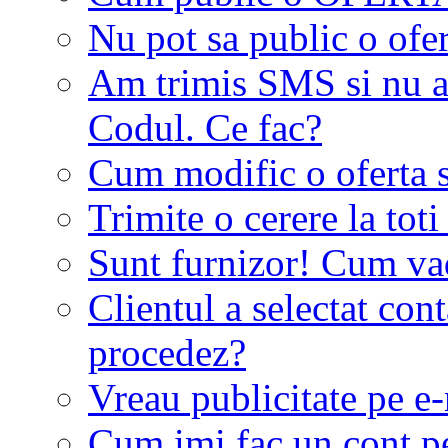
Nu pot sa public o ofer
Am trimis SMS si nu a
Codul. Ce fac?
Cum modific o oferta 
Trimite o cerere la tot
Sunt furnizor! Cum vad 
Clientul a selectat co
procedez?
Vreau publicitate pe e-
Cum imi fac un cont p