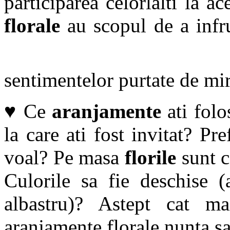
participarea celorlalti la ac
florale
au scopul de a infru
sentimentelor purtate de mir
♥ Ce
aranjamente
ati folo
la care ati fost invitat? Pr
voal? Pe masa
florile
sunt c
Culorile sa fie deschise (
albastru)? Astept cat 
aranjamente florale nunta sa