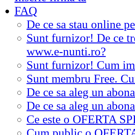
FAQ
De ce sa stau online p
Sunt furnizor! De ce tr
www.e-nunti.ro?
Sunt furnizor! Cum imi
Sunt membru Free. Cum
De ce sa aleg un abon
De ce sa aleg un abon
Ce este o OFERTA S
Cum public o OFER