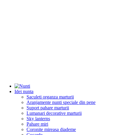
Idei nunta
Saculeti organza marturii
Aranjamente nunti speciale din pene
Suport pahare marturii
Lumanari decorative marturii
Sky lanterns
Pahare miri
Coronite mireasa diademe
Cocarde