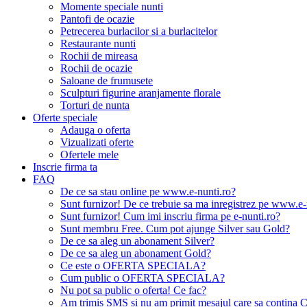
Momente speciale nunti
Pantofi de ocazie
Petrecerea burlacilor si a burlacitelor
Restaurante nunti
Rochii de mireasa
Rochii de ocazie
Saloane de frumusete
Sculpturi figurine aranjamente florale
Torturi de nunta
Oferte speciale
Adauga o oferta
Vizualizati oferte
Ofertele mele
Inscrie firma ta
FAQ
De ce sa stau online pe www.e-nunti.ro?
Sunt furnizor! De ce trebuie sa ma inregistrez pe www.e-
Sunt furnizor! Cum imi inscriu firma pe e-nunti.ro?
Sunt membru Free. Cum pot ajunge Silver sau Gold?
De ce sa aleg un abonament Silver?
De ce sa aleg un abonament Gold?
Ce este o OFERTA SPECIALA?
Cum public o OFERTA SPECIALA?
Nu pot sa public o oferta! Ce fac?
Am trimis SMS si nu am primit mesajul care sa contina C