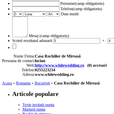
Prenume(camp obligatoriu)
Telefon(camp obligatoriu)
Data nuntii
Mesaj (camp obligatoriu)
Scrieti rezultatul adunarii
+
Nume Firma:
Casa Rochiilor de Mireasă
Persoana de contact:
lucian
Web:
http://www.whitewedding.ro
(
0
) accesari
Telefon:
0255223234
Adresa:
www.whitewedding.ro
Acasa
»
Romania
»
Bucuresti
»
Casa Rochiilor de Mireasă
Articole populare
Texte invitatii nunta
Marturii nunta
Rochii de mireasa