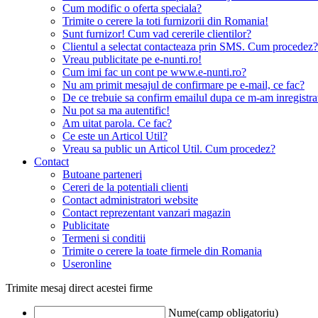
Cum modific o oferta speciala?
Trimite o cerere la toti furnizorii din Romania!
Sunt furnizor! Cum vad cererile clientilor?
Clientul a selectat contacteaza prin SMS. Cum procedez?
Vreau publicitate pe e-nunti.ro!
Cum imi fac un cont pe www.e-nunti.ro?
Nu am primit mesajul de confirmare pe e-mail, ce fac?
De ce trebuie sa confirm emailul dupa ce m-am inregistra
Nu pot sa ma autentific!
Am uitat parola. Ce fac?
Ce este un Articol Util?
Vreau sa public un Articol Util. Cum procedez?
Contact
Butoane parteneri
Cereri de la potentiali clienti
Contact administratori website
Contact reprezentant vanzari magazin
Publicitate
Termeni si conditii
Trimite o cerere la toate firmele din Romania
Useronline
Trimite mesaj direct acestei firme
Nume(camp obligatoriu)