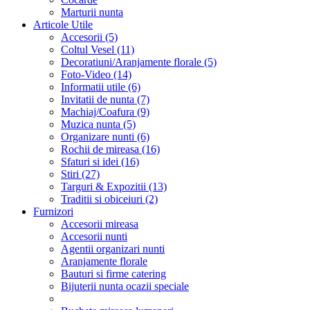
Marturii nunta
Articole Utile
Accesorii (5)
Coltul Vesel (11)
Decoratiuni/Aranjamente florale (5)
Foto-Video (14)
Informatii utile (6)
Invitatii de nunta (7)
Machiaj/Coafura (9)
Muzica nunta (5)
Organizare nunti (6)
Rochii de mireasa (16)
Sfaturi si idei (16)
Stiri (27)
Targuri & Expozitii (13)
Traditii si obiceiuri (2)
Furnizori
Accesorii mireasa
Accesorii nunti
Agentii organizari nunti
Aranjamente florale
Bauturi si firme catering
Bijuterii nunta ocazii speciale