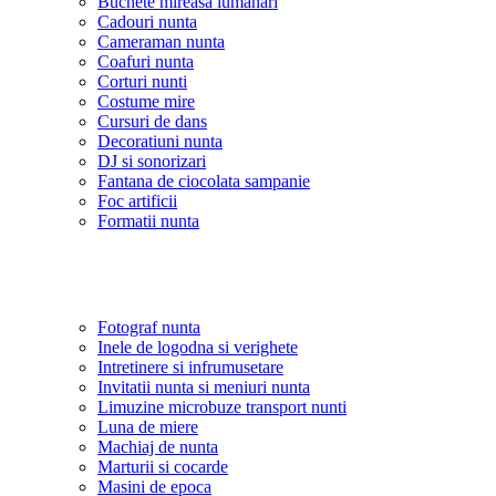
Buchete mireasa lumanari
Cadouri nunta
Cameraman nunta
Coafuri nunta
Corturi nunti
Costume mire
Cursuri de dans
Decoratiuni nunta
DJ si sonorizari
Fantana de ciocolata sampanie
Foc artificii
Formatii nunta
Fotograf nunta
Inele de logodna si verighete
Intretinere si infrumusetare
Invitatii nunta si meniuri nunta
Limuzine microbuze transport nunti
Luna de miere
Machiaj de nunta
Marturii si cocarde
Masini de epoca