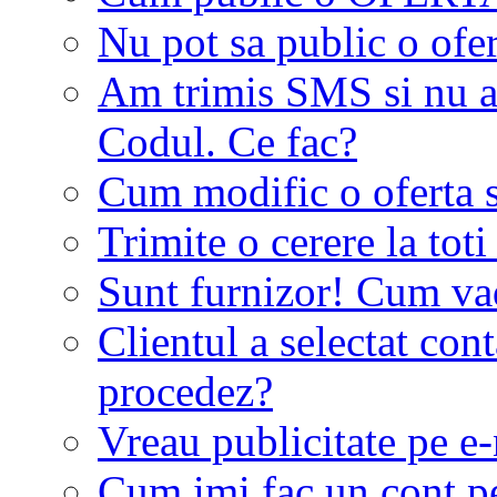
Nu pot sa public o ofer
Am trimis SMS si nu a
Codul. Ce fac?
Cum modific o oferta 
Trimite o cerere la tot
Sunt furnizor! Cum vad 
Clientul a selectat co
procedez?
Vreau publicitate pe e-
Cum imi fac un cont p