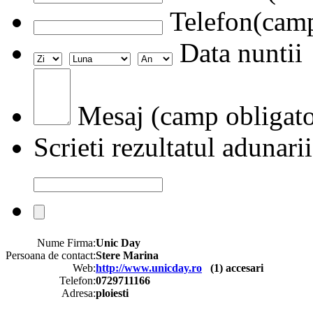
Telefon(camp
Data nuntii
Mesaj (camp obligato
Scrieti rezultatul adunarii
Nume Firma:
Unic Day
Persoana de contact:
Stere Marina
Web:
http://www.unicday.ro
(
1
) accesari
Telefon:
0729711166
Adresa:
ploiesti