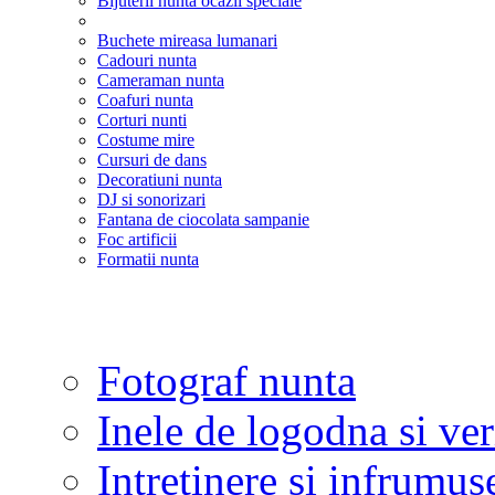
Bijuterii nunta ocazii speciale
Buchete mireasa lumanari
Cadouri nunta
Cameraman nunta
Coafuri nunta
Corturi nunti
Costume mire
Cursuri de dans
Decoratiuni nunta
DJ si sonorizari
Fantana de ciocolata sampanie
Foc artificii
Formatii nunta
Fotograf nunta
Inele de logodna si ve
Intretinere si infrumus