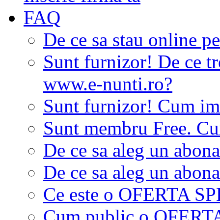
FAQ
De ce sa stau online p
Sunt furnizor! De ce tr
www.e-nunti.ro?
Sunt furnizor! Cum imi
Sunt membru Free. Cum
De ce sa aleg un abon
De ce sa aleg un abon
Ce este o OFERTA S
Cum public o OFER