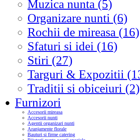
Muzica nunta (5)
Organizare nunti (6)
Rochii de mireasa (16)
Sfaturi si idei (16)
Stiri (27)
Targuri & Expozitii (1
Traditii si obiceiuri (2)
Furnizori
Accesorii mireasa
Accesorii nunti
Agentii organizari nunti
Aranjamente florale
Bauturi si firme catering