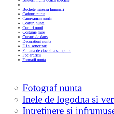
Bijuterii nunta ocazii speciale
Buchete mireasa lumanari
Cadouri nunta
Cameraman nunta
Coafuri nunta
Corturi nunti
Costume mire
Cursuri de dans
Decoratiuni nunta
DJ si sonorizari
Fantana de ciocolata sampanie
Foc artificii
Formatii nunta
Fotograf nunta
Inele de logodna si ve
Intretinere si infrumus