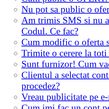
Nu pot sa public o ofer
Am trimis SMS si nu a
Codul. Ce fac?
Cum modific o oferta 
Trimite o cerere la tot
Sunt furnizor! Cum vad 
Clientul a selectat co
procedez?
Vreau publicitate pe e-
Cum imi fac un cont p