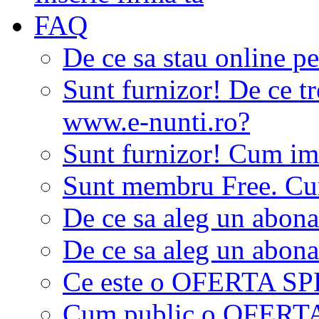
FAQ
De ce sa stau online p
Sunt furnizor! De ce tr
www.e-nunti.ro?
Sunt furnizor! Cum imi
Sunt membru Free. Cum
De ce sa aleg un abon
De ce sa aleg un abon
Ce este o OFERTA S
Cum public o OFER