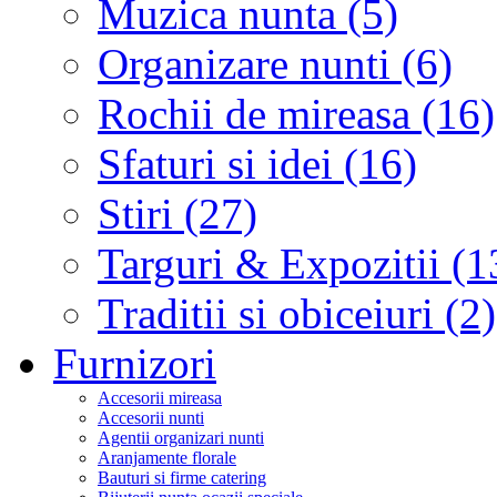
Muzica nunta (5)
Organizare nunti (6)
Rochii de mireasa (16)
Sfaturi si idei (16)
Stiri (27)
Targuri & Expozitii (1
Traditii si obiceiuri (2)
Furnizori
Accesorii mireasa
Accesorii nunti
Agentii organizari nunti
Aranjamente florale
Bauturi si firme catering