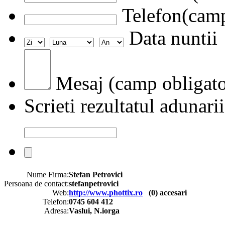
Telefon(camp
Data nuntii
Mesaj (camp obligato
Scrieti rezultatul adunarii
Nume Firma:
Stefan Petrovici
Persoana de contact:
stefanpetrovici
Web:
http://www.phottix.ro
(
0
) accesari
Telefon:
0745 604 412
Adresa:
Vaslui, N.iorga