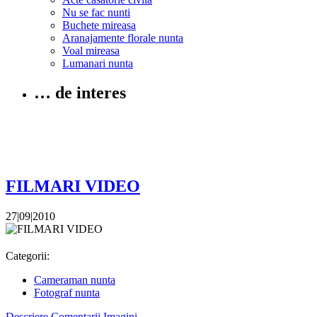
Nu se fac nunti
Buchete mireasa
Aranajamente florale nunta
Voal mireasa
Lumanari nunta
… de interes
FILMARI VIDEO
27|09|2010
Categorii:
Cameraman nunta
Fotograf nunta
Descriere
Comentarii
Imagini