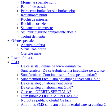
Momente speciale nunti
Pantofi de ocazie
Petrecerea burlacilor si a burlacitelor
Restaurante nunti
Rochii de mireasa
Rochii de ocazie
Saloane de frumusete
Sculpturi figurine aranjamente florale
Torturi de nunta
Oferte speciale
Adauga o oferta
Vizualizati oferte
Ofertele mele
Inscrie firma ta
FAQ
De ce sa stau online pe www.e-nunti.ro?
Sunt furnizor! De ce trebuie sa ma inregistrez pe www.e-
Sunt furnizor! Cum imi inscriu firma pe e-nunti.ro?
Sunt membru Free. Cum pot ajunge Silver sau Gold?
De ce sa aleg un abonament Silver?
De ce sa aleg un abonament Gold?
Ce este o OFERTA SPECIALA?
Cum public o OFERTA SPECIALA?
Nu pot sa public o oferta! Ce fac?
Am trimis SMS si nu am primit mesajul care sa contina C