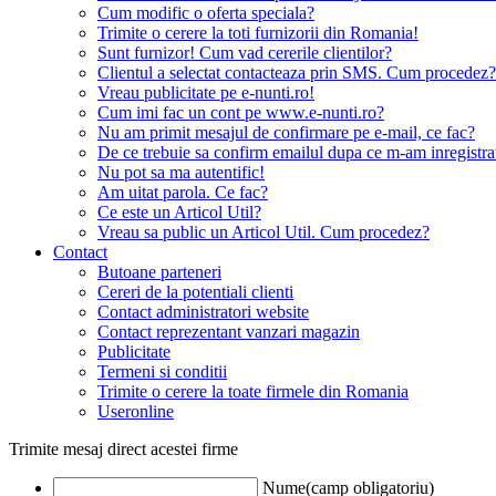
Cum modific o oferta speciala?
Trimite o cerere la toti furnizorii din Romania!
Sunt furnizor! Cum vad cererile clientilor?
Clientul a selectat contacteaza prin SMS. Cum procedez?
Vreau publicitate pe e-nunti.ro!
Cum imi fac un cont pe www.e-nunti.ro?
Nu am primit mesajul de confirmare pe e-mail, ce fac?
De ce trebuie sa confirm emailul dupa ce m-am inregistra
Nu pot sa ma autentific!
Am uitat parola. Ce fac?
Ce este un Articol Util?
Vreau sa public un Articol Util. Cum procedez?
Contact
Butoane parteneri
Cereri de la potentiali clienti
Contact administratori website
Contact reprezentant vanzari magazin
Publicitate
Termeni si conditii
Trimite o cerere la toate firmele din Romania
Useronline
Trimite mesaj direct acestei firme
Nume(camp obligatoriu)