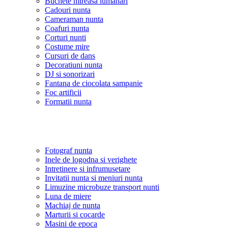
Buchete mireasa lumanari
Cadouri nunta
Cameraman nunta
Coafuri nunta
Corturi nunti
Costume mire
Cursuri de dans
Decoratiuni nunta
DJ si sonorizari
Fantana de ciocolata sampanie
Foc artificii
Formatii nunta
Fotograf nunta
Inele de logodna si verighete
Intretinere si infrumusetare
Invitatii nunta si meniuri nunta
Limuzine microbuze transport nunti
Luna de miere
Machiaj de nunta
Marturii si cocarde
Masini de epoca