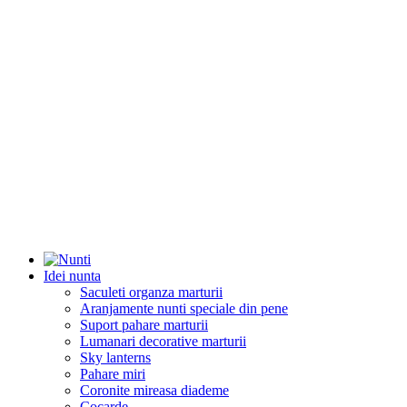
Idei nunta
Saculeti organza marturii
Aranjamente nunti speciale din pene
Suport pahare marturii
Lumanari decorative marturii
Sky lanterns
Pahare miri
Coronite mireasa diademe
Cocarde