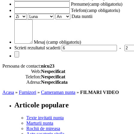
Prenume(camp obligatoriu)
Telefon(camp obligatoriu)
Data nuntii
Mesaj (camp obligatoriu)
Scrieti rezultatul scaderii
-
Persoana de contact:
nicu23
Web:
Nespecificat
Telefon:
Nespecificat
Adresa:
Nespecificata
Acasa
»
Furnizori
»
Cameraman nunta
»
FILMARI VIDEO
Articole populare
Texte invitatii nunta
Marturii nunta
Rochii de mireasa
Acte casatorie civila