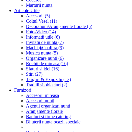
Marturii nunta
Articole Utile
Accesorii (5)
Coltul Vesel (11)
Decoratiuni/Aranjamente florale (5)
Foto-Video (14)
Informatii utile (6)
Invitatii de nunta (7)
Machiaj/Coafura (9)
Muzica nunta (5)
Organizare nunti (6)
Rochii de mireasa (16)
Sfaturi si idei (16)
Stiri (27)
Targuri & Expozitii (13)
Traditii si obiceiuri (2)
Furnizori
Accesorii mireasa
Accesorii nunti
Agentii organizari nunti
Aranjamente florale
Bauturi si firme catering
Bijuterii nunta ocazii speciale