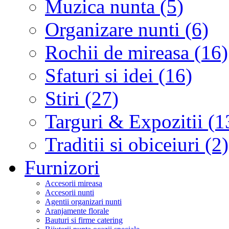
Muzica nunta (5)
Organizare nunti (6)
Rochii de mireasa (16)
Sfaturi si idei (16)
Stiri (27)
Targuri & Expozitii (1
Traditii si obiceiuri (2)
Furnizori
Accesorii mireasa
Accesorii nunti
Agentii organizari nunti
Aranjamente florale
Bauturi si firme catering