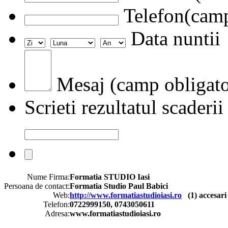
Telefon(camp
Data nuntii
Mesaj (camp obligato
Scrieti rezultatul scaderii
Nume Firma:
Formatia STUDIO Iasi
Persoana de contact:
Formatia Studio Paul Babici
Web:
http://www.formatiastudioiasi.ro
(
1
) accesari
Telefon:
0722999150, 0743050611
Adresa:
www.formatiastudioiasi.ro