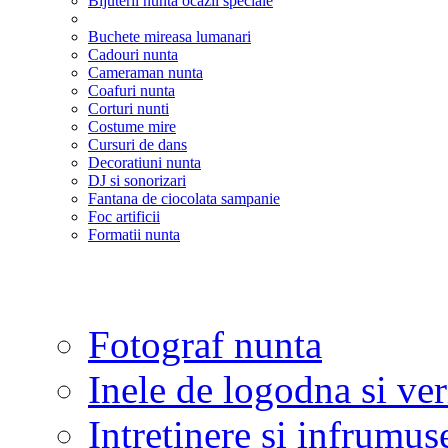
Bijuterii nunta ocazii speciale
Buchete mireasa lumanari
Cadouri nunta
Cameraman nunta
Coafuri nunta
Corturi nunti
Costume mire
Cursuri de dans
Decoratiuni nunta
DJ si sonorizari
Fantana de ciocolata sampanie
Foc artificii
Formatii nunta
Fotograf nunta
Inele de logodna si ve
Intretinere si infrumus