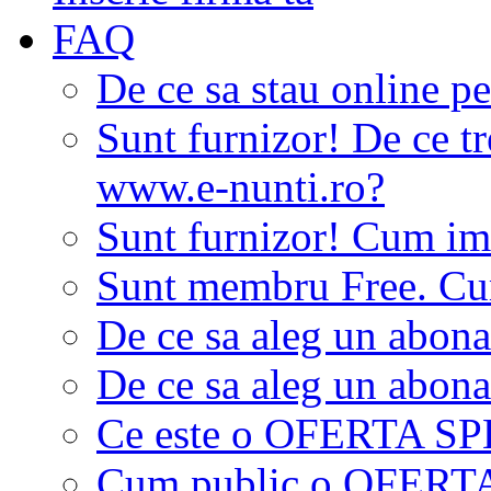
FAQ
De ce sa stau online p
Sunt furnizor! De ce tr
www.e-nunti.ro?
Sunt furnizor! Cum imi
Sunt membru Free. Cum
De ce sa aleg un abon
De ce sa aleg un abon
Ce este o OFERTA S
Cum public o OFER