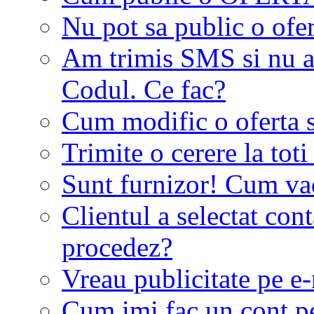
Nu pot sa public o ofer
Am trimis SMS si nu a
Codul. Ce fac?
Cum modific o oferta 
Trimite o cerere la tot
Sunt furnizor! Cum vad 
Clientul a selectat co
procedez?
Vreau publicitate pe e-
Cum imi fac un cont p