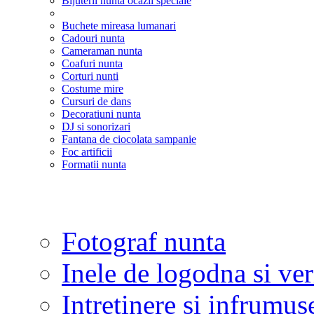
Bijuterii nunta ocazii speciale
Buchete mireasa lumanari
Cadouri nunta
Cameraman nunta
Coafuri nunta
Corturi nunti
Costume mire
Cursuri de dans
Decoratiuni nunta
DJ si sonorizari
Fantana de ciocolata sampanie
Foc artificii
Formatii nunta
Fotograf nunta
Inele de logodna si ve
Intretinere si infrumus