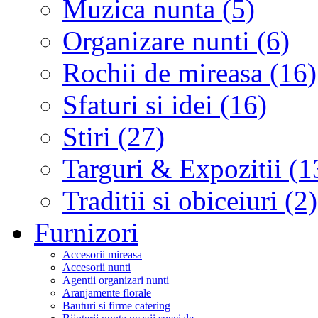
Muzica nunta (5)
Organizare nunti (6)
Rochii de mireasa (16)
Sfaturi si idei (16)
Stiri (27)
Targuri & Expozitii (1
Traditii si obiceiuri (2)
Furnizori
Accesorii mireasa
Accesorii nunti
Agentii organizari nunti
Aranjamente florale
Bauturi si firme catering