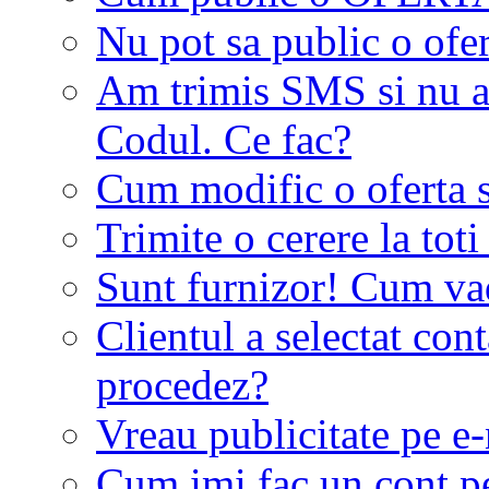
Nu pot sa public o ofer
Am trimis SMS si nu a
Codul. Ce fac?
Cum modific o oferta 
Trimite o cerere la tot
Sunt furnizor! Cum vad 
Clientul a selectat co
procedez?
Vreau publicitate pe e-
Cum imi fac un cont p