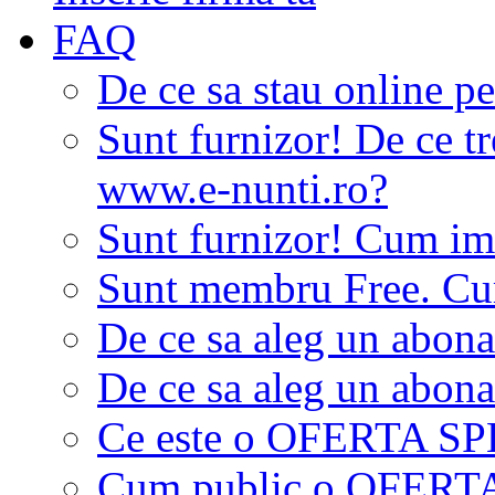
FAQ
De ce sa stau online p
Sunt furnizor! De ce tr
www.e-nunti.ro?
Sunt furnizor! Cum imi
Sunt membru Free. Cum
De ce sa aleg un abon
De ce sa aleg un abon
Ce este o OFERTA S
Cum public o OFER