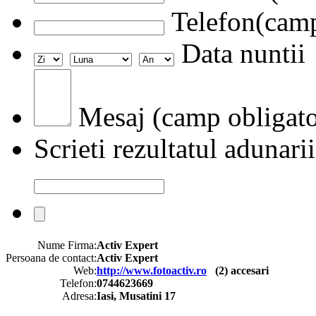
Telefon(camp
Data nuntii
Mesaj (camp obligato
Scrieti rezultatul adunarii
Nume Firma:
Activ Expert
Persoana de contact:
Activ Expert
Web:
http://www.fotoactiv.ro
(
2
) accesari
Telefon:
0744623669
Adresa:
Iasi, Musatini 17