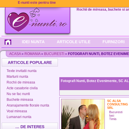
E-nunti este pentru tine
Rochii de mireasa, buchete si aran
IDEI NUNTA
ARTICOLE UTILE
FURNIZORI
ACASA
»
ROMANIA
»
BUCURESTI
»
FOTOGRAFI NUNTI, BOTEZ EVENIM
ARTICOLE POPULARE
Texte invitatii nunta
Marturii nunta
Fotografi Nunti, Botez Evenimente, SC
Rochii de mireasa
Acte casatorie civila
Nu se fac nunti
Buchete mireasa
SC ALSA
CONSULTING
Aranajamente florale nunta
SRL
Voal mireasa
Bucuresti
Iasi
Lumanari nunta
Timis
… DE INTERES