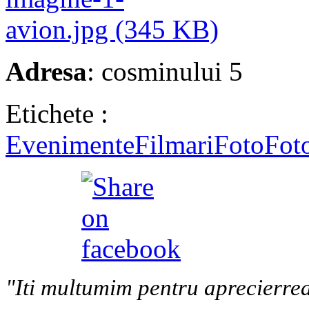
Adresa
: cosminului 5
Etichete :
Evenimente
Filmari
Foto
Foto
"Iti multumim pentru aprecierrea