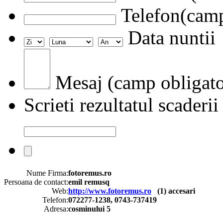
Telefon(camp
Data nuntii
Mesaj (camp obligato
Scrieti rezultatul scaderii
Nume Firma:
fotoremus.ro
Persoana de contact:
emil remusq
Web:
http://www.fotoremus.ro
(
1
) accesari
Telefon:
072277-1238, 0743-737419
Adresa:
cosminului 5