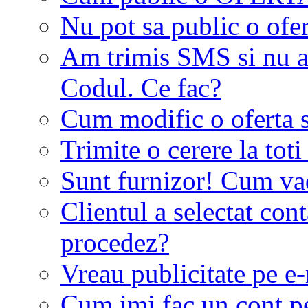
Nu pot sa public o ofer
Am trimis SMS si nu a
Codul. Ce fac?
Cum modific o oferta 
Trimite o cerere la tot
Sunt furnizor! Cum vad 
Clientul a selectat co
procedez?
Vreau publicitate pe e-
Cum imi fac un cont p