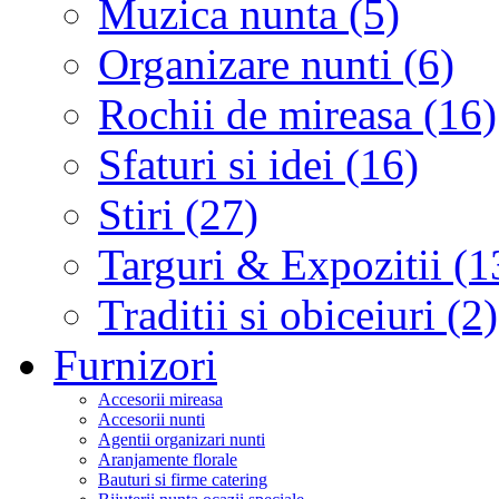
Muzica nunta (5)
Organizare nunti (6)
Rochii de mireasa (16)
Sfaturi si idei (16)
Stiri (27)
Targuri & Expozitii (1
Traditii si obiceiuri (2)
Furnizori
Accesorii mireasa
Accesorii nunti
Agentii organizari nunti
Aranjamente florale
Bauturi si firme catering