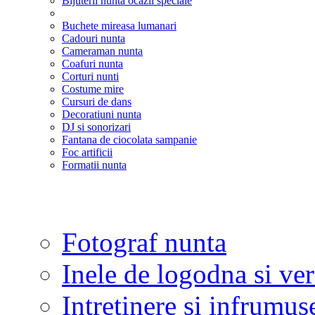
Bijuterii nunta ocazii speciale
Buchete mireasa lumanari
Cadouri nunta
Cameraman nunta
Coafuri nunta
Corturi nunti
Costume mire
Cursuri de dans
Decoratiuni nunta
DJ si sonorizari
Fantana de ciocolata sampanie
Foc artificii
Formatii nunta
Fotograf nunta
Inele de logodna si ve
Intretinere si infrumus