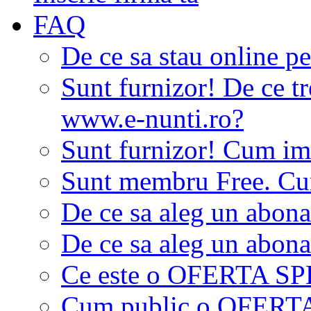
FAQ
De ce sa stau online p
Sunt furnizor! De ce tr
www.e-nunti.ro?
Sunt furnizor! Cum imi
Sunt membru Free. Cum
De ce sa aleg un abon
De ce sa aleg un abon
Ce este o OFERTA S
Cum public o OFER