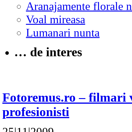
Aranajamente florale 
Voal mireasa
Lumanari nunta
… de interes
Fotoremus.ro – filmari v
profesionisti
25|11|2009