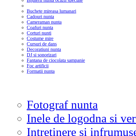
Bijuterii nunta ocazii speciale
Buchete mireasa lumanari
Cadouri nunta
Cameraman nunta
Coafuri nunta
Corturi nunti
Costume mire
Cursuri de dans
Decoratiuni nunta
DJ si sonorizari
Fantana de ciocolata sampanie
Foc artificii
Formatii nunta
Fotograf nunta
Inele de logodna si ve
Intretinere si infrumus