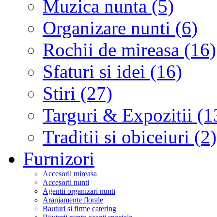
Muzica nunta (5)
Organizare nunti (6)
Rochii de mireasa (16)
Sfaturi si idei (16)
Stiri (27)
Targuri & Expozitii (1
Traditii si obiceiuri (2)
Furnizori
Accesorii mireasa
Accesorii nunti
Agentii organizari nunti
Aranjamente florale
Bauturi si firme catering