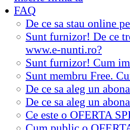
FAQ
De ce sa stau online p
Sunt furnizor! De ce tr
www.e-nunti.ro?
Sunt furnizor! Cum imi
Sunt membru Free. Cum
De ce sa aleg un abon
De ce sa aleg un abon
Ce este o OFERTA S
Cum public o OFER