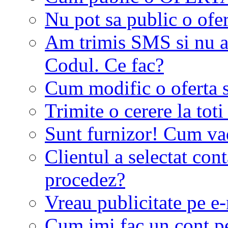
Nu pot sa public o ofer
Am trimis SMS si nu a
Codul. Ce fac?
Cum modific o oferta 
Trimite o cerere la tot
Sunt furnizor! Cum vad 
Clientul a selectat co
procedez?
Vreau publicitate pe e-
Cum imi fac un cont p