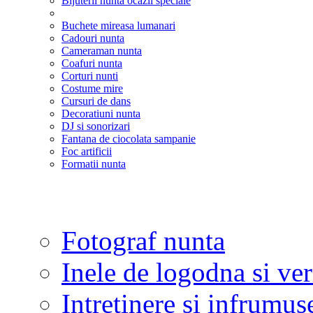
Bijuterii nunta ocazii speciale
Buchete mireasa lumanari
Cadouri nunta
Cameraman nunta
Coafuri nunta
Corturi nunti
Costume mire
Cursuri de dans
Decoratiuni nunta
DJ si sonorizari
Fantana de ciocolata sampanie
Foc artificii
Formatii nunta
Fotograf nunta
Inele de logodna si ve
Intretinere si infrumus