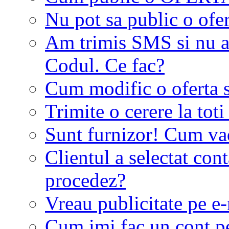
Nu pot sa public o ofer
Am trimis SMS si nu a
Codul. Ce fac?
Cum modific o oferta 
Trimite o cerere la tot
Sunt furnizor! Cum vad 
Clientul a selectat co
procedez?
Vreau publicitate pe e-
Cum imi fac un cont p