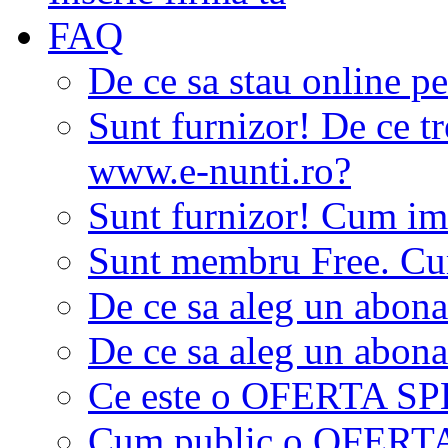
FAQ
De ce sa stau online p
Sunt furnizor! De ce tr
www.e-nunti.ro?
Sunt furnizor! Cum imi
Sunt membru Free. Cum
De ce sa aleg un abon
De ce sa aleg un abon
Ce este o OFERTA S
Cum public o OFER