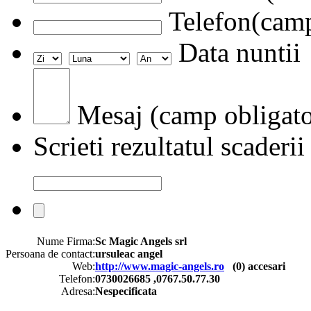
Telefon(camp
Data nuntii
Mesaj (camp obligato
Scrieti rezultatul scaderii
Nume Firma:
Sc Magic Angels srl
Persoana de contact:
ursuleac angel
Web:
http://www.magic-angels.ro
(
0
) accesari
Telefon:
0730026685 ,0767.50.77.30
Adresa:
Nespecificata