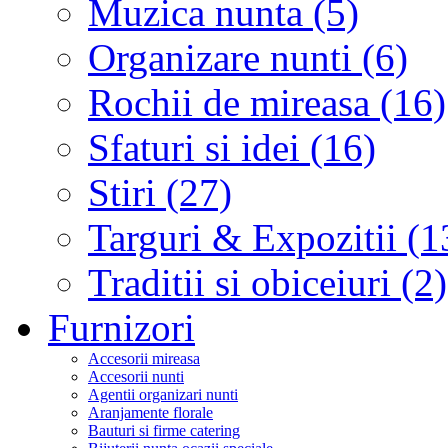
Muzica nunta (5)
Organizare nunti (6)
Rochii de mireasa (16)
Sfaturi si idei (16)
Stiri (27)
Targuri & Expozitii (1
Traditii si obiceiuri (2)
Furnizori
Accesorii mireasa
Accesorii nunti
Agentii organizari nunti
Aranjamente florale
Bauturi si firme catering