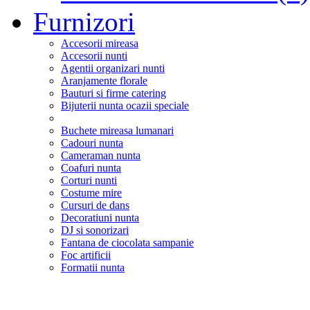
Furnizori
Accesorii mireasa
Accesorii nunti
Agentii organizari nunti
Aranjamente florale
Bauturi si firme catering
Bijuterii nunta ocazii speciale
Buchete mireasa lumanari
Cadouri nunta
Cameraman nunta
Coafuri nunta
Corturi nunti
Costume mire
Cursuri de dans
Decoratiuni nunta
DJ si sonorizari
Fantana de ciocolata sampanie
Foc artificii
Formatii nunta