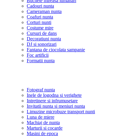
Buchete mireasa lumanari
Cadouri nunta
Cameraman nunta
Coafuri nunta
Corturi nunti
Costume mire
Cursuri de dans
Decoratiuni nunta
DJ si sonorizari
Fantana de ciocolata sampanie
Foc artificii
Formatii nunta
Fotograf nunta
Inele de logodna si verighete
Intretinere si infrumusetare
Invitatii nunta si meniuri nunta
Limuzine microbuze transport nunti
Luna de miere
Machiaj de nunta
Marturii si cocarde
Masini de epoca