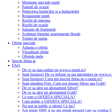
Momente speciale nunti
Pantofi de ocazie
Petrecerea burlacilor si a burlacitelor
Restaurante nunti
Rochii de mireasa
Rochii de ocazie
Saloane de frumusete
Sculpturi figurine aranjamente florale
Torturi de nunta
Oferte speciale
Adauga o oferta
Vizualizati oferte
Ofertele mele
Inscrie firma ta
FAQ
De ce sa stau online pe www.e-nunti.ro?
Sunt furnizor! De ce trebuie sa ma inregistrez pe www.e-
Sunt furnizor! Cum imi inscriu firma pe e-nunti.ro?
Sunt membru Free. Cum pot ajunge Silver sau Gold?
De ce sa aleg un abonament Silver?
De ce sa aleg un abonament Gold?
Ce este o OFERTA SPECIALA?
Cum public o OFERTA SPECIALA?
Nu pot sa public o oferta! Ce fac?
Am trimis SMS si nu am primit mesajul care sa contina C