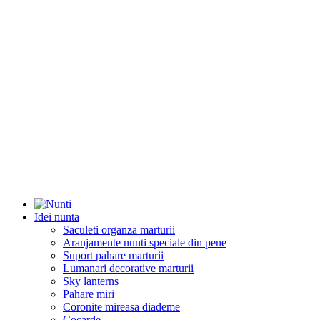
Idei nunta
Saculeti organza marturii
Aranjamente nunti speciale din pene
Suport pahare marturii
Lumanari decorative marturii
Sky lanterns
Pahare miri
Coronite mireasa diademe
Cocarde