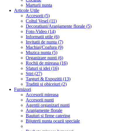
Marturii nunta
Articole Utile
Accesorii (5)
Coltul Vesel (11)
Decoratiuni/Aranjamente florale (5)
Foto-Video (14)
Informatii utile (6)
Invitatii de nunta (7)
Machiaj/Coafura (9)
Muzica nunta (5)
Organizare nunti (6)
Rochii de mireasa (16)
Sfaturi si idei (16)
Stiri (27)
Targuri & Expozitii (13)
Traditii si obiceiuri (2)
Furnizori
Accesorii mireasa
Accesorii nunti
Agentii organizari nunti
Aranjamente florale
Bauturi si firme catering
Bijuterii nunta ocazii speciale