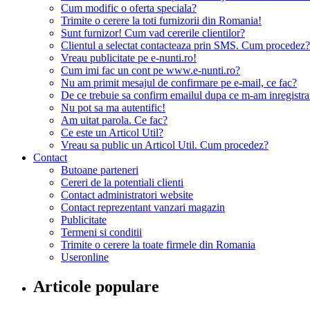
Cum modific o oferta speciala?
Trimite o cerere la toti furnizorii din Romania!
Sunt furnizor! Cum vad cererile clientilor?
Clientul a selectat contacteaza prin SMS. Cum procedez?
Vreau publicitate pe e-nunti.ro!
Cum imi fac un cont pe www.e-nunti.ro?
Nu am primit mesajul de confirmare pe e-mail, ce fac?
De ce trebuie sa confirm emailul dupa ce m-am inregistra
Nu pot sa ma autentific!
Am uitat parola. Ce fac?
Ce este un Articol Util?
Vreau sa public un Articol Util. Cum procedez?
Contact
Butoane parteneri
Cereri de la potentiali clienti
Contact administratori website
Contact reprezentant vanzari magazin
Publicitate
Termeni si conditii
Trimite o cerere la toate firmele din Romania
Useronline
Articole populare