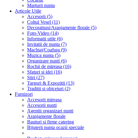
Marturii nunta
Articole Utile
Accesorii (5)
Coltul Vesel (11)
Decoratiuni/Aranjamente florale (5)
Foto-Video (14)
Informatii utile (6)
Invitatii de nunta (7)
Machiaj/Coafura (9)
Muzica nunta (5)
Organizare nunti (6)
Rochii de mireasa (16)
Sfaturi si idei (16)
Stiri (27)
Targuri & Expozitii (13)
Traditii si obiceiuri (2)
Furnizori
Accesorii mireasa
Accesorii nunti
Agentii organizari nunti
Aranjamente florale
Bauturi si firme catering
Bijuterii nunta ocazii speciale