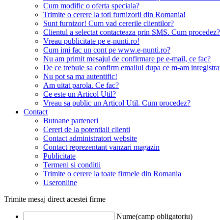
Cum modific o oferta speciala?
Trimite o cerere la toti furnizorii din Romania!
Sunt furnizor! Cum vad cererile clientilor?
Clientul a selectat contacteaza prin SMS. Cum procedez?
Vreau publicitate pe e-nunti.ro!
Cum imi fac un cont pe www.e-nunti.ro?
Nu am primit mesajul de confirmare pe e-mail, ce fac?
De ce trebuie sa confirm emailul dupa ce m-am inregistra
Nu pot sa ma autentific!
Am uitat parola. Ce fac?
Ce este un Articol Util?
Vreau sa public un Articol Util. Cum procedez?
Contact
Butoane parteneri
Cereri de la potentiali clienti
Contact administratori website
Contact reprezentant vanzari magazin
Publicitate
Termeni si conditii
Trimite o cerere la toate firmele din Romania
Useronline
Trimite mesaj direct acestei firme
Nume(camp obligatoriu)