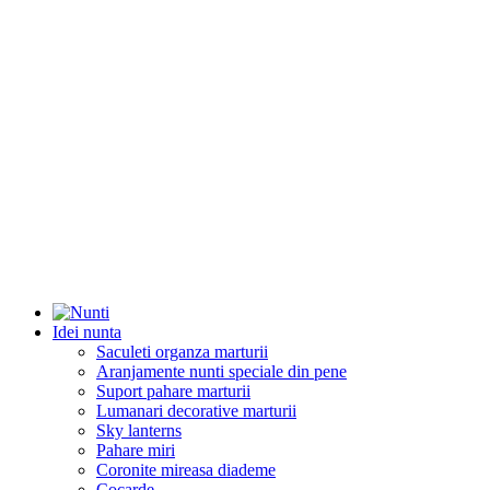
Idei nunta
Saculeti organza marturii
Aranjamente nunti speciale din pene
Suport pahare marturii
Lumanari decorative marturii
Sky lanterns
Pahare miri
Coronite mireasa diademe
Cocarde