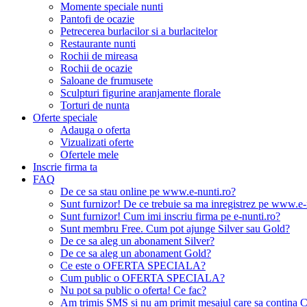
Momente speciale nunti
Pantofi de ocazie
Petrecerea burlacilor si a burlacitelor
Restaurante nunti
Rochii de mireasa
Rochii de ocazie
Saloane de frumusete
Sculpturi figurine aranjamente florale
Torturi de nunta
Oferte speciale
Adauga o oferta
Vizualizati oferte
Ofertele mele
Inscrie firma ta
FAQ
De ce sa stau online pe www.e-nunti.ro?
Sunt furnizor! De ce trebuie sa ma inregistrez pe www.e-
Sunt furnizor! Cum imi inscriu firma pe e-nunti.ro?
Sunt membru Free. Cum pot ajunge Silver sau Gold?
De ce sa aleg un abonament Silver?
De ce sa aleg un abonament Gold?
Ce este o OFERTA SPECIALA?
Cum public o OFERTA SPECIALA?
Nu pot sa public o oferta! Ce fac?
Am trimis SMS si nu am primit mesajul care sa contina C