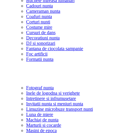
Buchete mireasa lumanari
Cadouri nunta
Cameraman nunta
Coafuri nunta
Corturi nunti
Costume mire
Cursuri de dans
Decoratiuni nunta
DJ si sonorizari
Fantana de ciocolata sampanie
Foc artificii
Formatii nunta
Fotograf nunta
Inele de logodna si verighete
Intretinere si infrumusetare
Invitatii nunta si meniuri nunta
Limuzine microbuze transport nunti
Luna de miere
Machiaj de nunta
Marturii si cocarde
Masini de epoca