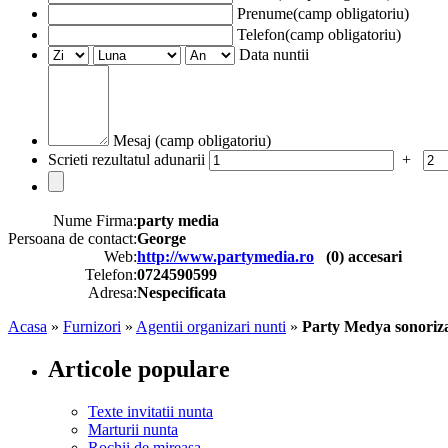
Prenume(camp obligatoriu)
Telefon(camp obligatoriu)
Data nuntii
Mesaj (camp obligatoriu)
Scrieti rezultatul adunarii
+
Nume Firma:
party media
Persoana de contact:
George
Web:
http://www.partymedia.ro
(
0
) accesari
Telefon:
0724590599
Adresa:
Nespecificata
Acasa
»
Furnizori
»
Agentii organizari nunti
»
Party Medya sonorizari
Articole populare
Texte invitatii nunta
Marturii nunta
Rochii de mireasa