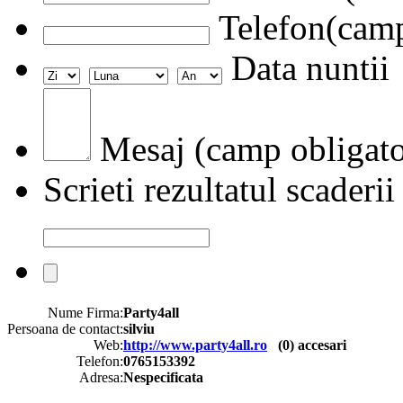
Telefon(camp
Data nuntii
Mesaj (camp obligato
Scrieti rezultatul scaderii
Nume Firma:
Party4all
Persoana de contact:
silviu
Web:
http://www.party4all.ro
(
0
) accesari
Telefon:
0765153392
Adresa:
Nespecificata