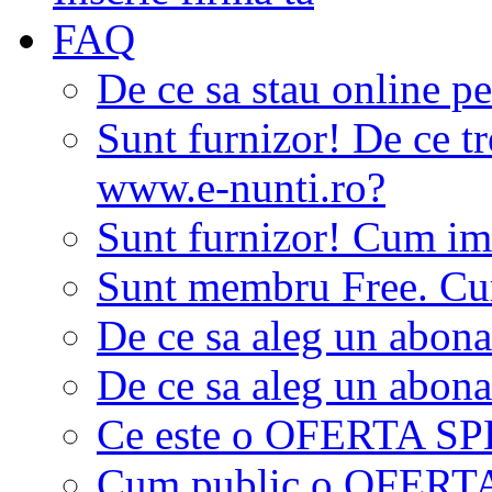
FAQ
De ce sa stau online p
Sunt furnizor! De ce tr
www.e-nunti.ro?
Sunt furnizor! Cum imi
Sunt membru Free. Cum
De ce sa aleg un abon
De ce sa aleg un abon
Ce este o OFERTA S
Cum public o OFER