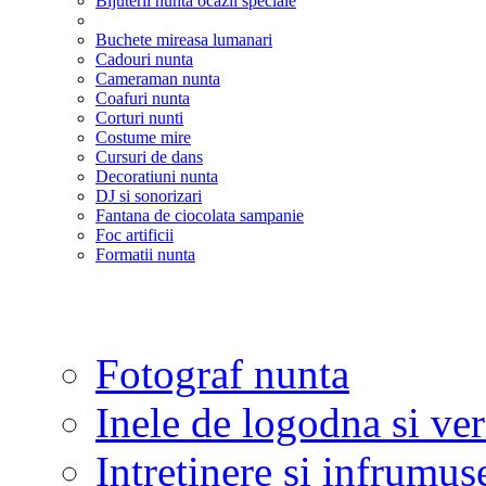
Bijuterii nunta ocazii speciale
Buchete mireasa lumanari
Cadouri nunta
Cameraman nunta
Coafuri nunta
Corturi nunti
Costume mire
Cursuri de dans
Decoratiuni nunta
DJ si sonorizari
Fantana de ciocolata sampanie
Foc artificii
Formatii nunta
Fotograf nunta
Inele de logodna si ve
Intretinere si infrumus