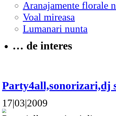
Aranajamente florale 
Voal mireasa
Lumanari nunta
… de interes
Party4all,sonorizari,dj 
17|03|2009