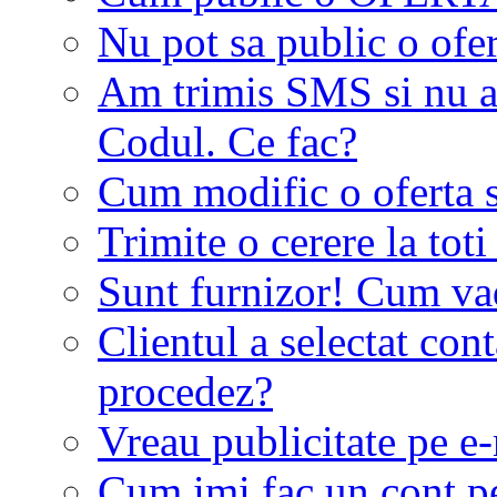
Nu pot sa public o ofer
Am trimis SMS si nu a
Codul. Ce fac?
Cum modific o oferta 
Trimite o cerere la tot
Sunt furnizor! Cum vad 
Clientul a selectat co
procedez?
Vreau publicitate pe e-
Cum imi fac un cont p