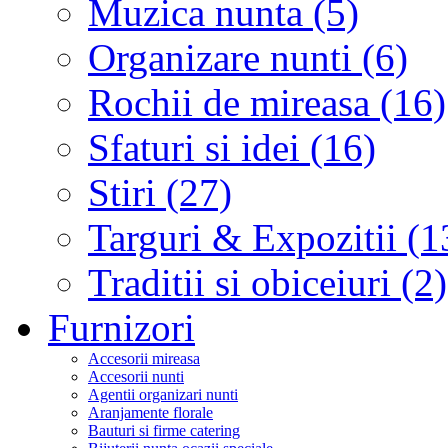
Muzica nunta (5)
Organizare nunti (6)
Rochii de mireasa (16)
Sfaturi si idei (16)
Stiri (27)
Targuri & Expozitii (1
Traditii si obiceiuri (2)
Furnizori
Accesorii mireasa
Accesorii nunti
Agentii organizari nunti
Aranjamente florale
Bauturi si firme catering