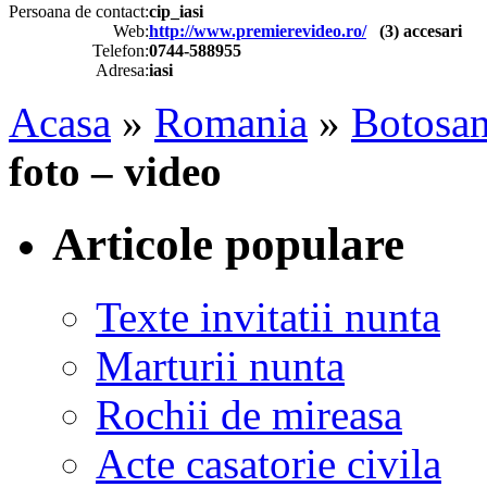
Persoana de contact:
cip_iasi
Web:
http://www.premierevideo.ro/
(
3
) accesari
Telefon:
0744-588955
Adresa:
iasi
Acasa
»
Romania
»
Botosan
foto – video
Articole populare
Texte invitatii nunta
Marturii nunta
Rochii de mireasa
Acte casatorie civila