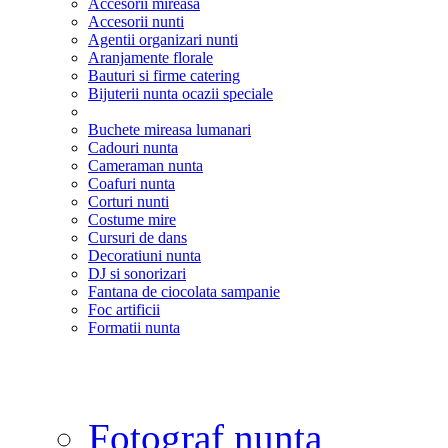
Accesorii mireasa
Accesorii nunti
Agentii organizari nunti
Aranjamente florale
Bauturi si firme catering
Bijuterii nunta ocazii speciale
Buchete mireasa lumanari
Cadouri nunta
Cameraman nunta
Coafuri nunta
Corturi nunti
Costume mire
Cursuri de dans
Decoratiuni nunta
DJ si sonorizari
Fantana de ciocolata sampanie
Foc artificii
Formatii nunta
Fotograf nunta