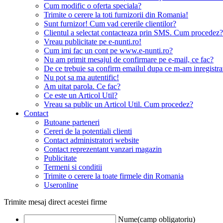
Cum modific o oferta speciala?
Trimite o cerere la toti furnizorii din Romania!
Sunt furnizor! Cum vad cererile clientilor?
Clientul a selectat contacteaza prin SMS. Cum procedez?
Vreau publicitate pe e-nunti.ro!
Cum imi fac un cont pe www.e-nunti.ro?
Nu am primit mesajul de confirmare pe e-mail, ce fac?
De ce trebuie sa confirm emailul dupa ce m-am inregistra
Nu pot sa ma autentific!
Am uitat parola. Ce fac?
Ce este un Articol Util?
Vreau sa public un Articol Util. Cum procedez?
Contact
Butoane parteneri
Cereri de la potentiali clienti
Contact administratori website
Contact reprezentant vanzari magazin
Publicitate
Termeni si conditii
Trimite o cerere la toate firmele din Romania
Useronline
Trimite mesaj direct acestei firme
Nume(camp obligatoriu)