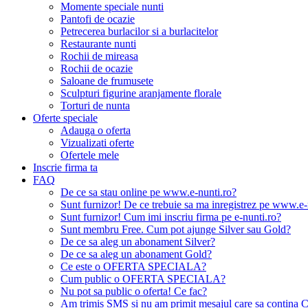
Momente speciale nunti
Pantofi de ocazie
Petrecerea burlacilor si a burlacitelor
Restaurante nunti
Rochii de mireasa
Rochii de ocazie
Saloane de frumusete
Sculpturi figurine aranjamente florale
Torturi de nunta
Oferte speciale
Adauga o oferta
Vizualizati oferte
Ofertele mele
Inscrie firma ta
FAQ
De ce sa stau online pe www.e-nunti.ro?
Sunt furnizor! De ce trebuie sa ma inregistrez pe www.e-
Sunt furnizor! Cum imi inscriu firma pe e-nunti.ro?
Sunt membru Free. Cum pot ajunge Silver sau Gold?
De ce sa aleg un abonament Silver?
De ce sa aleg un abonament Gold?
Ce este o OFERTA SPECIALA?
Cum public o OFERTA SPECIALA?
Nu pot sa public o oferta! Ce fac?
Am trimis SMS si nu am primit mesajul care sa contina C