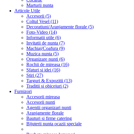
Marturii nunta
Articole Utile
Accesorii (5)
Coltul Vesel (11)
Decoratiuni/Aranjamente florale (5)
Foto-Video (14)
Informatii utile (6)
Invitatii de nunta (7)
Machiaj/Coafura (9)
Muzica nunta (5)
Organizare nunti (6)
Rochii de mireasa (16)
Sfaturi si idei (16)
Stiri (27)
Targuri & Expozitii (13)
Traditii si obiceiuri (2)
Furnizori
Accesorii mireasa
Accesorii nunti
Agentii organizari nunti
Aranjamente florale
Bauturi si firme catering
Bijuterii nunta ocazii speciale