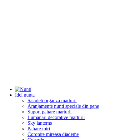
Idei nunta
Saculeti organza marturii
Aranjamente nunti speciale din pene
Suport pahare marturii
Lumanari decorative marturii
Sky lanterns
Pahare miri
Coronite mireasa diademe
Cocarde