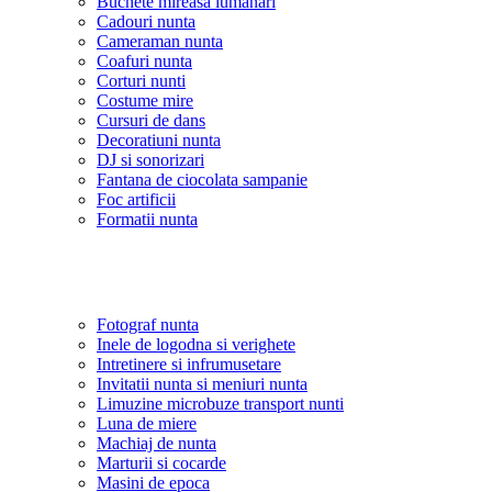
Buchete mireasa lumanari
Cadouri nunta
Cameraman nunta
Coafuri nunta
Corturi nunti
Costume mire
Cursuri de dans
Decoratiuni nunta
DJ si sonorizari
Fantana de ciocolata sampanie
Foc artificii
Formatii nunta
Fotograf nunta
Inele de logodna si verighete
Intretinere si infrumusetare
Invitatii nunta si meniuri nunta
Limuzine microbuze transport nunti
Luna de miere
Machiaj de nunta
Marturii si cocarde
Masini de epoca