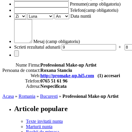
Prenume(camp obligatoriu)
Telefon(camp obligatoriu)
Data nuntii
Mesaj (camp obligatoriu)
Scrieti rezultatul adunarii
+
Nume Firma:
Professional Make-up Artist
Persoana de contact:
Roxana Stanciu
Web:
http://promake-up.hi5.com
(
1
) accesari
Telefon:
0765 51 61 96
Adresa:
Nespecificata
Acasa
»
Romania
»
Bucuresti
»
Professional Make-up Artist
Articole populare
Texte invitatii nunta
Marturii nunta
Rochii de mireasa