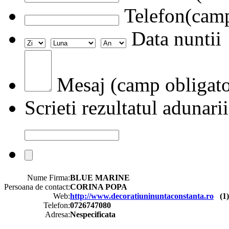
Telefon(camp
Data nuntii
Mesaj (camp obligato
Scrieti rezultatul adunarii
Nume Firma:
BLUE MARINE
Persoana de contact:
CORINA POPA
Web:
http://www.decoratiuninuntaconstanta.ro
(
1
Telefon:
0726747080
Adresa:
Nespecificata