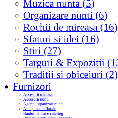
Muzica nunta (5)
Organizare nunti (6)
Rochii de mireasa (16)
Sfaturi si idei (16)
Stiri (27)
Targuri & Expozitii (1
Traditii si obiceiuri (2)
Furnizori
Accesorii mireasa
Accesorii nunti
Agentii organizari nunti
Aranjamente florale
Bauturi si firme catering