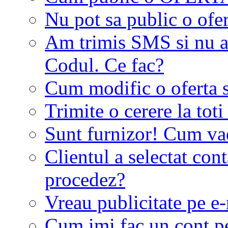
Nu pot sa public o ofer
Am trimis SMS si nu a
Codul. Ce fac?
Cum modific o oferta 
Trimite o cerere la tot
Sunt furnizor! Cum vad 
Clientul a selectat co
procedez?
Vreau publicitate pe e-
Cum imi fac un cont p