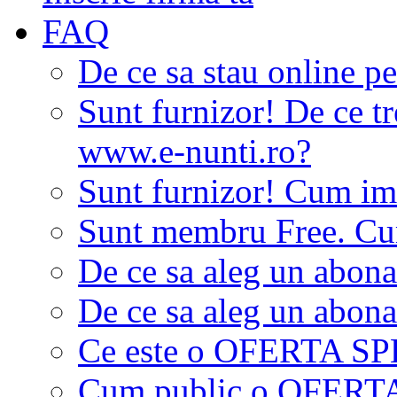
FAQ
De ce sa stau online p
Sunt furnizor! De ce tr
www.e-nunti.ro?
Sunt furnizor! Cum imi
Sunt membru Free. Cum
De ce sa aleg un abon
De ce sa aleg un abon
Ce este o OFERTA S
Cum public o OFER