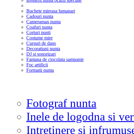
Bijuterii nunta ocazii speciale
Buchete mireasa lumanari
Cadouri nunta
Cameraman nunta
Coafuri nunta
Corturi nunti
Costume mire
Cursuri de dans
Decoratiuni nunta
DJ si sonorizari
Fantana de ciocolata sampanie
Foc artificii
Formatii nunta
Fotograf nunta
Inele de logodna si ve
Intretinere si infrumus