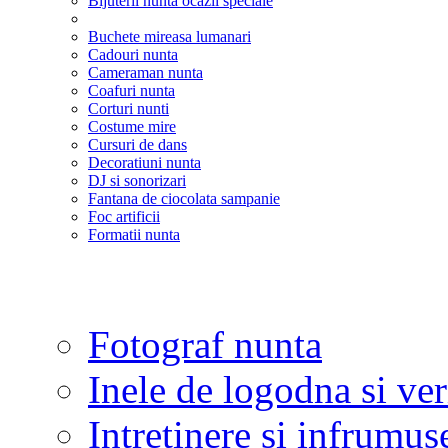
Bijuterii nunta ocazii speciale
Buchete mireasa lumanari
Cadouri nunta
Cameraman nunta
Coafuri nunta
Corturi nunti
Costume mire
Cursuri de dans
Decoratiuni nunta
DJ si sonorizari
Fantana de ciocolata sampanie
Foc artificii
Formatii nunta
Fotograf nunta
Inele de logodna si ve
Intretinere si infrumus