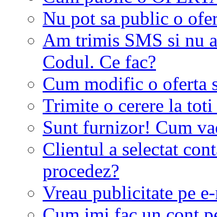
Nu pot sa public o ofer
Am trimis SMS si nu a
Codul. Ce fac?
Cum modific o oferta 
Trimite o cerere la tot
Sunt furnizor! Cum vad 
Clientul a selectat co
procedez?
Vreau publicitate pe e-
Cum imi fac un cont p