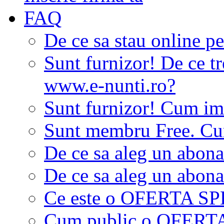
FAQ
De ce sa stau online p
Sunt furnizor! De ce tr
www.e-nunti.ro?
Sunt furnizor! Cum imi
Sunt membru Free. Cum
De ce sa aleg un abon
De ce sa aleg un abon
Ce este o OFERTA S
Cum public o OFER