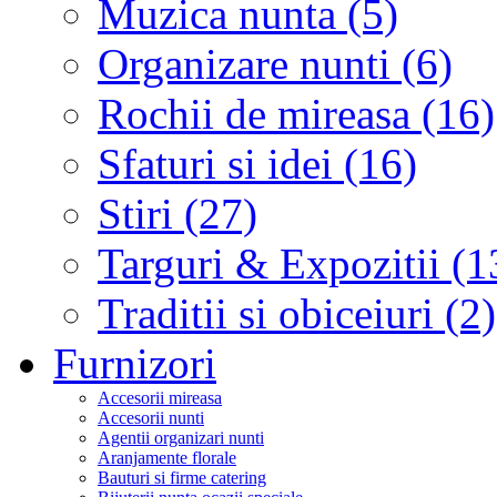
Muzica nunta (5)
Organizare nunti (6)
Rochii de mireasa (16)
Sfaturi si idei (16)
Stiri (27)
Targuri & Expozitii (1
Traditii si obiceiuri (2)
Furnizori
Accesorii mireasa
Accesorii nunti
Agentii organizari nunti
Aranjamente florale
Bauturi si firme catering