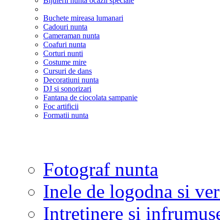
Bijuterii nunta ocazii speciale
Buchete mireasa lumanari
Cadouri nunta
Cameraman nunta
Coafuri nunta
Corturi nunti
Costume mire
Cursuri de dans
Decoratiuni nunta
DJ si sonorizari
Fantana de ciocolata sampanie
Foc artificii
Formatii nunta
Fotograf nunta
Inele de logodna si ve
Intretinere si infrumus