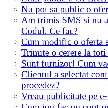
Nu pot sa public o ofer
Am trimis SMS si nu a
Codul. Ce fac?
Cum modific o oferta 
Trimite o cerere la tot
Sunt furnizor! Cum vad 
Clientul a selectat co
procedez?
Vreau publicitate pe e-
Cum imi fac un cont p