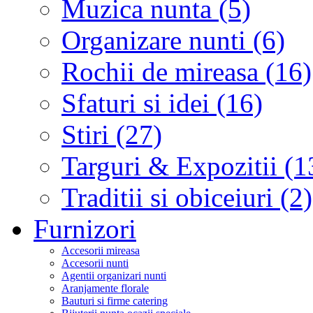
Muzica nunta (5)
Organizare nunti (6)
Rochii de mireasa (16)
Sfaturi si idei (16)
Stiri (27)
Targuri & Expozitii (1
Traditii si obiceiuri (2)
Furnizori
Accesorii mireasa
Accesorii nunti
Agentii organizari nunti
Aranjamente florale
Bauturi si firme catering