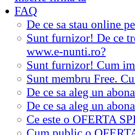
FAQ
De ce sa stau online p
Sunt furnizor! De ce tr
www.e-nunti.ro?
Sunt furnizor! Cum imi
Sunt membru Free. Cum
De ce sa aleg un abon
De ce sa aleg un abon
Ce este o OFERTA S
Cum public o OFER