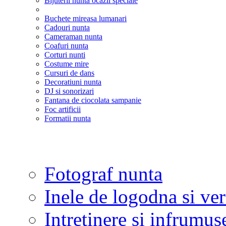
Bijuterii nunta ocazii speciale
Buchete mireasa lumanari
Cadouri nunta
Cameraman nunta
Coafuri nunta
Corturi nunti
Costume mire
Cursuri de dans
Decoratiuni nunta
DJ si sonorizari
Fantana de ciocolata sampanie
Foc artificii
Formatii nunta
Fotograf nunta
Inele de logodna si ve
Intretinere si infrumus