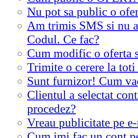
Nu pot sa public o ofer
Am trimis SMS si nu a
Codul. Ce fac?
Cum modific o oferta 
Trimite o cerere la tot
Sunt furnizor! Cum vad 
Clientul a selectat co
procedez?
Vreau publicitate pe e-
Cum imi fac un cont p