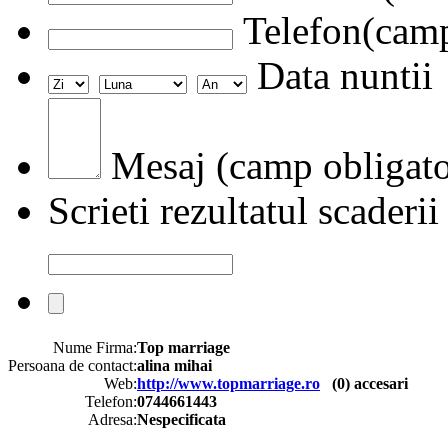
Telefon(camp
Data nuntii
Mesaj (camp obligato
Scrieti rezultatul scaderii
Nume Firma:
Top marriage
Persoana de contact:
alina mihai
Web:
http://www.topmarriage.ro
(
0
) accesari
Telefon:
0744661443
Adresa:
Nespecificata