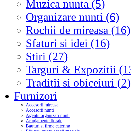
Muzica nunta (5)
Organizare nunti (6)
Rochii de mireasa (16)
Sfaturi si idei (16)
Stiri (27)
Targuri & Expozitii (1
Traditii si obiceiuri (2)
Furnizori
Accesorii mireasa
Accesorii nunti
Agentii organizari nunti
Aranjamente florale
Bauturi si firme catering