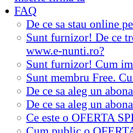
FAQ
De ce sa stau online p
Sunt furnizor! De ce tr
www.e-nunti.ro?
Sunt furnizor! Cum imi
Sunt membru Free. Cum
De ce sa aleg un abon
De ce sa aleg un abon
Ce este o OFERTA S
Cum public o OFER