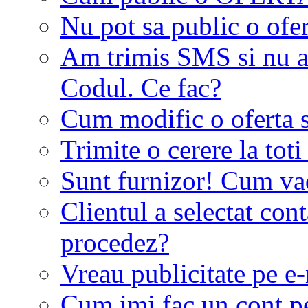
Nu pot sa public o ofer
Am trimis SMS si nu a
Codul. Ce fac?
Cum modific o oferta 
Trimite o cerere la tot
Sunt furnizor! Cum vad 
Clientul a selectat co
procedez?
Vreau publicitate pe e-
Cum imi fac un cont p