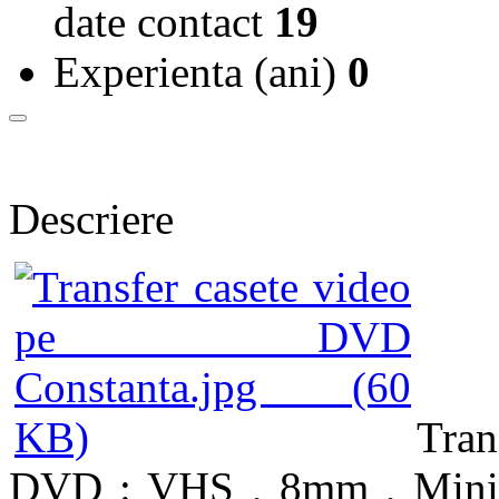
date contact
19
Experienta (ani)
0
Descriere
Tran
DVD : VHS , 8mm , MiniD