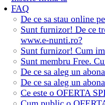
FAQ
De ce sa stau online p
Sunt furnizor! De ce tr
www.e-nunti.ro?
Sunt furnizor! Cum imi
Sunt membru Free. Cum
De ce sa aleg un abon
De ce sa aleg un abon
Ce este o OFERTA S
Cum public o OFER