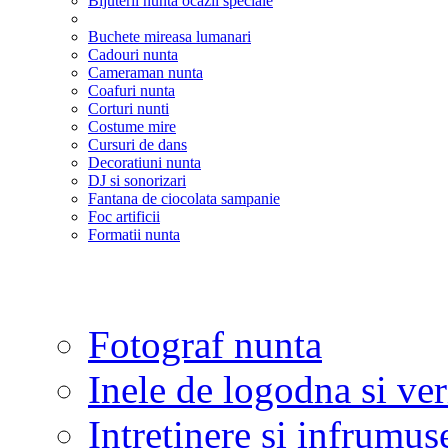
Bijuterii nunta ocazii speciale
Buchete mireasa lumanari
Cadouri nunta
Cameraman nunta
Coafuri nunta
Corturi nunti
Costume mire
Cursuri de dans
Decoratiuni nunta
DJ si sonorizari
Fantana de ciocolata sampanie
Foc artificii
Formatii nunta
Fotograf nunta
Inele de logodna si ve
Intretinere si infrumus