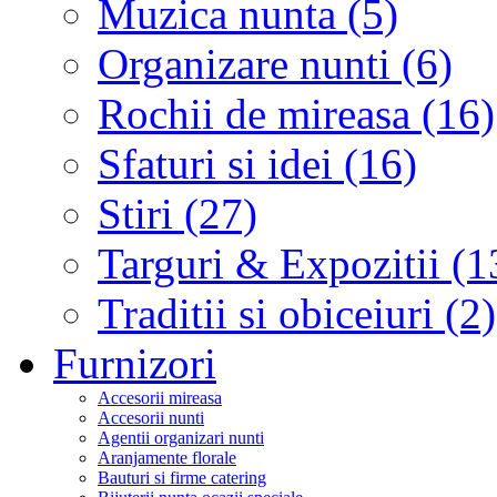
Muzica nunta (5)
Organizare nunti (6)
Rochii de mireasa (16)
Sfaturi si idei (16)
Stiri (27)
Targuri & Expozitii (1
Traditii si obiceiuri (2)
Furnizori
Accesorii mireasa
Accesorii nunti
Agentii organizari nunti
Aranjamente florale
Bauturi si firme catering