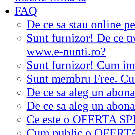
FAQ
De ce sa stau online p
Sunt furnizor! De ce tr
www.e-nunti.ro?
Sunt furnizor! Cum imi
Sunt membru Free. Cum
De ce sa aleg un abon
De ce sa aleg un abon
Ce este o OFERTA S
Cum public o OFER