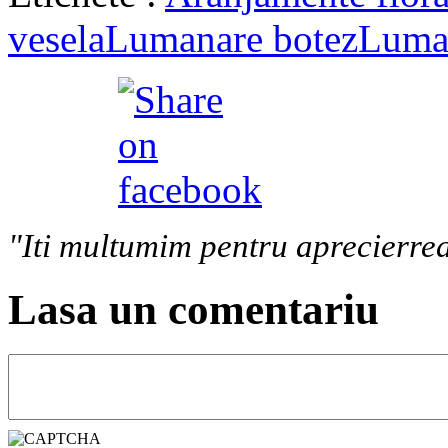
vesela
Lumanare botez
Luman
"Iti multumim pentru aprecierrea
Lasa un comentariu