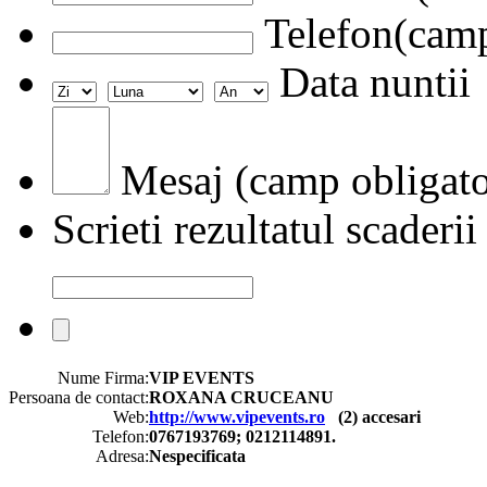
Telefon(camp
Data nuntii
Mesaj (camp obligato
Scrieti rezultatul scaderii
Nume Firma:
VIP EVENTS
Persoana de contact:
ROXANA CRUCEANU
Web:
http://www.vipevents.ro
(
2
) accesari
Telefon:
0767193769; 0212114891.
Adresa:
Nespecificata