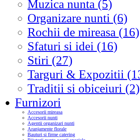
Muzica nunta (5)
Organizare nunti (6)
Rochii de mireasa (16)
Sfaturi si idei (16)
Stiri (27)
Targuri & Expozitii (1
Traditii si obiceiuri (2)
Furnizori
Accesorii mireasa
Accesorii nunti
Agentii organizari nunti
Aranjamente florale
Bauturi si firme catering