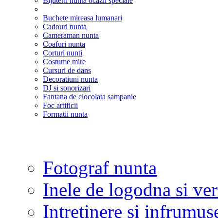
Bijuterii nunta ocazii speciale
Buchete mireasa lumanari
Cadouri nunta
Cameraman nunta
Coafuri nunta
Corturi nunti
Costume mire
Cursuri de dans
Decoratiuni nunta
DJ si sonorizari
Fantana de ciocolata sampanie
Foc artificii
Formatii nunta
Fotograf nunta
Inele de logodna si ve
Intretinere si infrumus