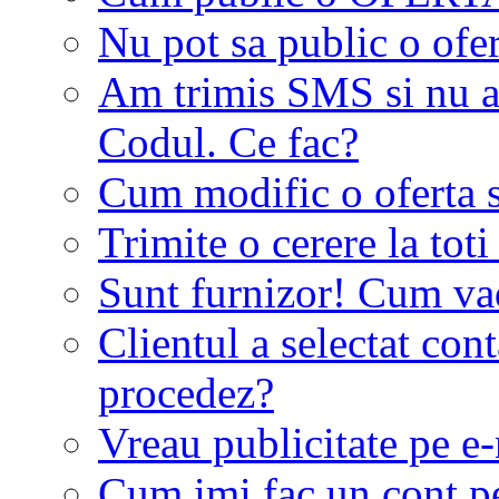
Nu pot sa public o ofer
Am trimis SMS si nu a
Codul. Ce fac?
Cum modific o oferta 
Trimite o cerere la tot
Sunt furnizor! Cum vad 
Clientul a selectat co
procedez?
Vreau publicitate pe e-
Cum imi fac un cont p