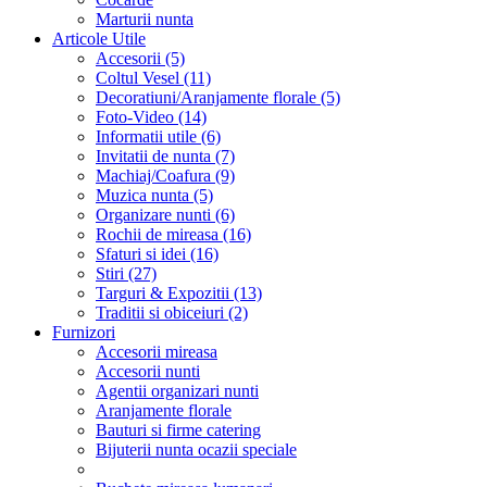
Marturii nunta
Articole Utile
Accesorii (5)
Coltul Vesel (11)
Decoratiuni/Aranjamente florale (5)
Foto-Video (14)
Informatii utile (6)
Invitatii de nunta (7)
Machiaj/Coafura (9)
Muzica nunta (5)
Organizare nunti (6)
Rochii de mireasa (16)
Sfaturi si idei (16)
Stiri (27)
Targuri & Expozitii (13)
Traditii si obiceiuri (2)
Furnizori
Accesorii mireasa
Accesorii nunti
Agentii organizari nunti
Aranjamente florale
Bauturi si firme catering
Bijuterii nunta ocazii speciale