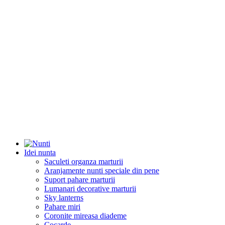
Idei nunta
Saculeti organza marturii
Aranjamente nunti speciale din pene
Suport pahare marturii
Lumanari decorative marturii
Sky lanterns
Pahare miri
Coronite mireasa diademe
Cocarde