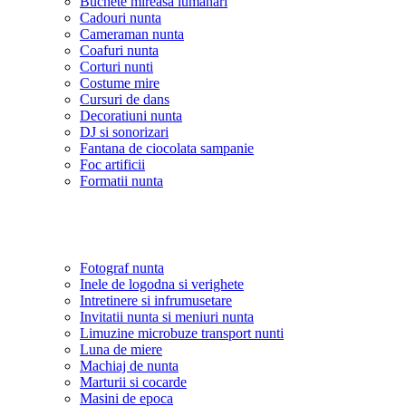
Buchete mireasa lumanari
Cadouri nunta
Cameraman nunta
Coafuri nunta
Corturi nunti
Costume mire
Cursuri de dans
Decoratiuni nunta
DJ si sonorizari
Fantana de ciocolata sampanie
Foc artificii
Formatii nunta
Fotograf nunta
Inele de logodna si verighete
Intretinere si infrumusetare
Invitatii nunta si meniuri nunta
Limuzine microbuze transport nunti
Luna de miere
Machiaj de nunta
Marturii si cocarde
Masini de epoca