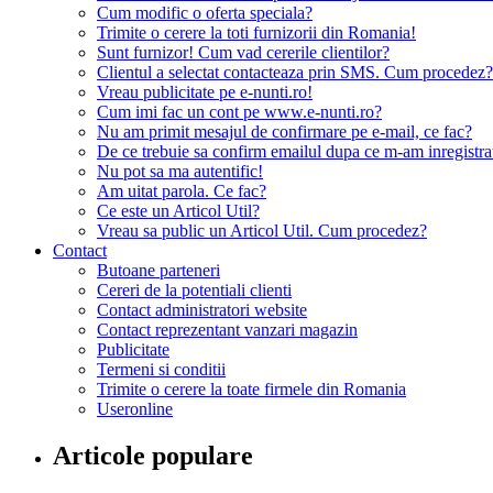
Cum modific o oferta speciala?
Trimite o cerere la toti furnizorii din Romania!
Sunt furnizor! Cum vad cererile clientilor?
Clientul a selectat contacteaza prin SMS. Cum procedez?
Vreau publicitate pe e-nunti.ro!
Cum imi fac un cont pe www.e-nunti.ro?
Nu am primit mesajul de confirmare pe e-mail, ce fac?
De ce trebuie sa confirm emailul dupa ce m-am inregistra
Nu pot sa ma autentific!
Am uitat parola. Ce fac?
Ce este un Articol Util?
Vreau sa public un Articol Util. Cum procedez?
Contact
Butoane parteneri
Cereri de la potentiali clienti
Contact administratori website
Contact reprezentant vanzari magazin
Publicitate
Termeni si conditii
Trimite o cerere la toate firmele din Romania
Useronline
Articole populare