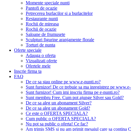
Momente speciale nunti
Pantofi de ocazie
Petrecerea burlacilor si a burlacitelor
Restaurante nunti
Rochii de mireasa
Rochii de ocazie
Saloane de frumusete
Sculpturi figurine aranjamente florale
Torturi de nunta
Oferte speciale
Adauga o oferta
Vizualizati oferte
Ofertele mele
Inscrie firma ta
FAQ
De ce sa stau online pe www.e-nunti.ro?
Sunt furnizor! De ce trebuie sa ma inregistrez pe www.e-
Sunt furnizor! Cum imi inscriu firma pe e-nunti.ro?
Sunt membru Free. Cum pot ajunge Silver sau Gold?
De ce sa aleg un abonament Silver?
De ce sa aleg un abonament Gold?
Ce este o OFERTA SPECIALA?
Cum public o OFERTA SPECIALA?
Nu pot sa public o oferta! Ce fac?
Am trimis SMS si nu am primit mesajul care sa contina C