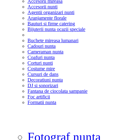
Accesorii mireasa
Accesorii nunti
Agentii organizari nunti
Aranjamente florale
Bauturi si firme catering
Bijuterii nunta ocazii speciale
Buchete mireasa lumanari
Cadouri nunta
Cameraman nunta
Coafuri nunta
Corturi nunti
Costume mire
Cursuri de dans
Decoratiuni nunta
DJ si sonorizari
Fantana de ciocolata sampanie
Foc artificii
Formatii nunta
Fotograf nunta