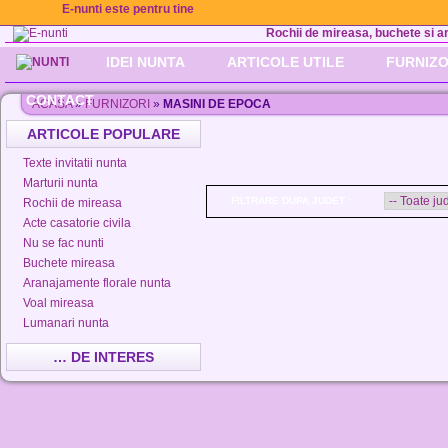
E-nunti este pentru tine
Rochii de mireasa, buchete si aran
IDEI NUNTA
ARTICOLE UTILE
FURNIZO
CONTACT
ACASA
»
FURNIZORI
»
MASINI DE EPOCA
ARTICOLE POPULARE
Texte invitatii nunta
Marturii nunta
FILTRARE DUPA JUDET :
Rochii de mireasa
Acte casatorie civila
Nu se fac nunti
Buchete mireasa
Aranajamente florale nunta
Voal mireasa
Lumanari nunta
… DE INTERES