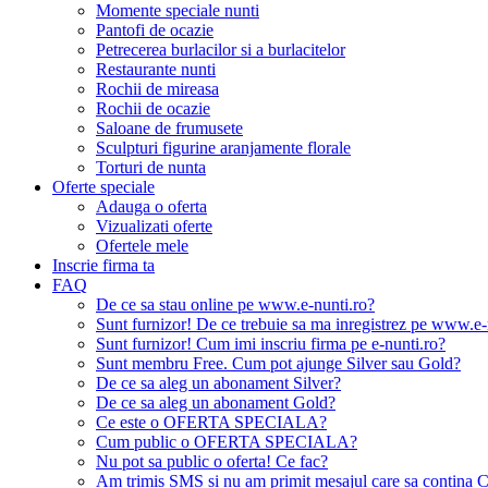
Momente speciale nunti
Pantofi de ocazie
Petrecerea burlacilor si a burlacitelor
Restaurante nunti
Rochii de mireasa
Rochii de ocazie
Saloane de frumusete
Sculpturi figurine aranjamente florale
Torturi de nunta
Oferte speciale
Adauga o oferta
Vizualizati oferte
Ofertele mele
Inscrie firma ta
FAQ
De ce sa stau online pe www.e-nunti.ro?
Sunt furnizor! De ce trebuie sa ma inregistrez pe www.e-
Sunt furnizor! Cum imi inscriu firma pe e-nunti.ro?
Sunt membru Free. Cum pot ajunge Silver sau Gold?
De ce sa aleg un abonament Silver?
De ce sa aleg un abonament Gold?
Ce este o OFERTA SPECIALA?
Cum public o OFERTA SPECIALA?
Nu pot sa public o oferta! Ce fac?
Am trimis SMS si nu am primit mesajul care sa contina C