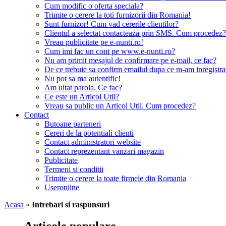
Cum modific o oferta speciala?
Trimite o cerere la toti furnizorii din Romania!
Sunt furnizor! Cum vad cererile clientilor?
Clientul a selectat contacteaza prin SMS. Cum procedez?
Vreau publicitate pe e-nunti.ro!
Cum imi fac un cont pe www.e-nunti.ro?
Nu am primit mesajul de confirmare pe e-mail, ce fac?
De ce trebuie sa confirm emailul dupa ce m-am inregistra
Nu pot sa ma autentific!
Am uitat parola. Ce fac?
Ce este un Articol Util?
Vreau sa public un Articol Util. Cum procedez?
Contact
Butoane parteneri
Cereri de la potentiali clienti
Contact administratori website
Contact reprezentant vanzari magazin
Publicitate
Termeni si conditii
Trimite o cerere la toate firmele din Romania
Useronline
Acasa
»
Intrebari si raspunsuri
Articole populare