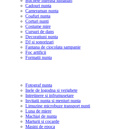
Buchete mireasa lumanari
Cadouri nunta
Cameraman nunta
Coafuri nunta
Corturi nunti
Costume mire
Cursuri de dans
Decoratiuni nunta
DJ si sonorizari
Fantana de ciocolata sampanie
Foc artificii
Formatii nunta
Fotograf nunta
Inele de logodna si verighete
Intretinere si infrumusetare
Invitatii nunta si meniuri nunta
Limuzine microbuze transport nunti
Luna de miere
Machiaj de nunta
Marturii si cocarde
Masini de epoca