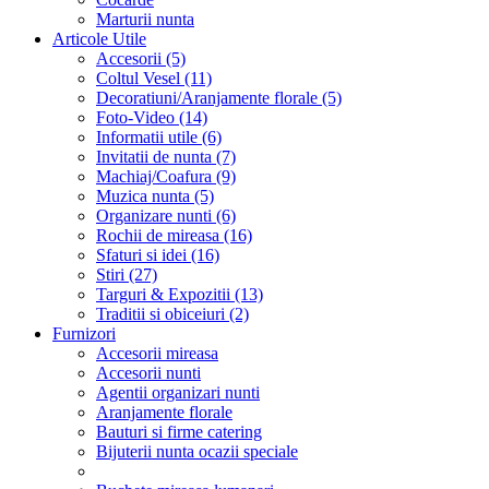
Marturii nunta
Articole Utile
Accesorii (5)
Coltul Vesel (11)
Decoratiuni/Aranjamente florale (5)
Foto-Video (14)
Informatii utile (6)
Invitatii de nunta (7)
Machiaj/Coafura (9)
Muzica nunta (5)
Organizare nunti (6)
Rochii de mireasa (16)
Sfaturi si idei (16)
Stiri (27)
Targuri & Expozitii (13)
Traditii si obiceiuri (2)
Furnizori
Accesorii mireasa
Accesorii nunti
Agentii organizari nunti
Aranjamente florale
Bauturi si firme catering
Bijuterii nunta ocazii speciale