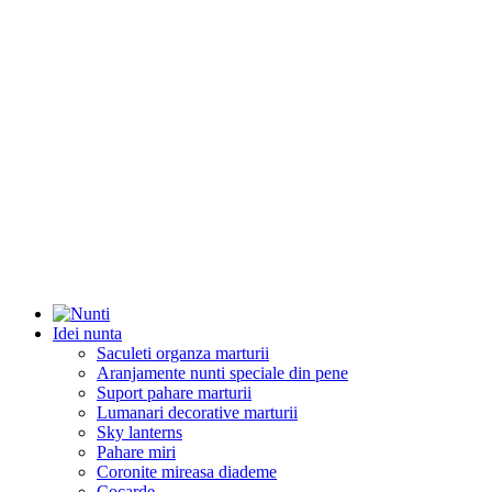
Idei nunta
Saculeti organza marturii
Aranjamente nunti speciale din pene
Suport pahare marturii
Lumanari decorative marturii
Sky lanterns
Pahare miri
Coronite mireasa diademe
Cocarde