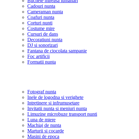
Buchete mireasa lumanari
Cadouri nunta
Cameraman nunta
Coafuri nunta
Corturi nunti
Costume mire
Cursuri de dans
Decoratiuni nunta
DJ si sonorizari
Fantana de ciocolata sampanie
Foc artificii
Formatii nunta
Fotograf nunta
Inele de logodna si verighete
Intretinere si infrumusetare
Invitatii nunta si meniuri nunta
Limuzine microbuze transport nunti
Luna de miere
Machiaj de nunta
Marturii si cocarde
Masini de epoca