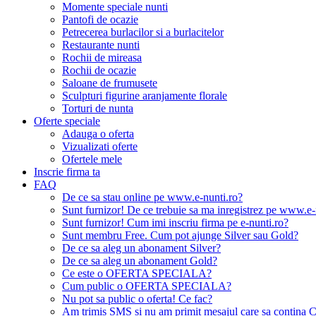
Momente speciale nunti
Pantofi de ocazie
Petrecerea burlacilor si a burlacitelor
Restaurante nunti
Rochii de mireasa
Rochii de ocazie
Saloane de frumusete
Sculpturi figurine aranjamente florale
Torturi de nunta
Oferte speciale
Adauga o oferta
Vizualizati oferte
Ofertele mele
Inscrie firma ta
FAQ
De ce sa stau online pe www.e-nunti.ro?
Sunt furnizor! De ce trebuie sa ma inregistrez pe www.e-
Sunt furnizor! Cum imi inscriu firma pe e-nunti.ro?
Sunt membru Free. Cum pot ajunge Silver sau Gold?
De ce sa aleg un abonament Silver?
De ce sa aleg un abonament Gold?
Ce este o OFERTA SPECIALA?
Cum public o OFERTA SPECIALA?
Nu pot sa public o oferta! Ce fac?
Am trimis SMS si nu am primit mesajul care sa contina C