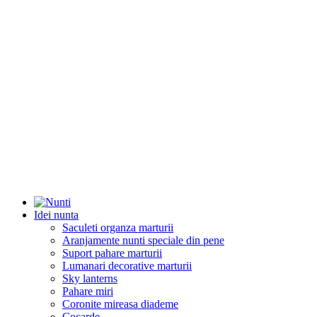
Idei nunta
Saculeti organza marturii
Aranjamente nunti speciale din pene
Suport pahare marturii
Lumanari decorative marturii
Sky lanterns
Pahare miri
Coronite mireasa diademe
Cocarde