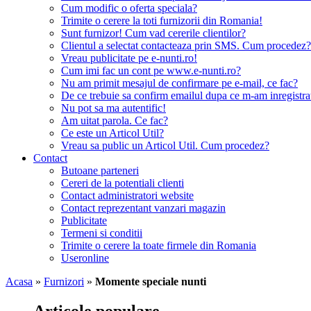
Cum modific o oferta speciala?
Trimite o cerere la toti furnizorii din Romania!
Sunt furnizor! Cum vad cererile clientilor?
Clientul a selectat contacteaza prin SMS. Cum procedez?
Vreau publicitate pe e-nunti.ro!
Cum imi fac un cont pe www.e-nunti.ro?
Nu am primit mesajul de confirmare pe e-mail, ce fac?
De ce trebuie sa confirm emailul dupa ce m-am inregistra
Nu pot sa ma autentific!
Am uitat parola. Ce fac?
Ce este un Articol Util?
Vreau sa public un Articol Util. Cum procedez?
Contact
Butoane parteneri
Cereri de la potentiali clienti
Contact administratori website
Contact reprezentant vanzari magazin
Publicitate
Termeni si conditii
Trimite o cerere la toate firmele din Romania
Useronline
Acasa
»
Furnizori
»
Momente speciale nunti
Articole populare