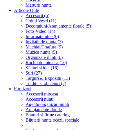
Marturii nunta
Articole Utile
Accesorii (5)
Coltul Vesel (11)
Decoratiuni/Aranjamente florale (5)
Foto-Video (14)
Informatii utile (6)
Invitatii de nunta (7)
Machiaj/Coafura (9)
Muzica nunta (5)
Organizare nunti (6)
Rochii de mireasa (16)
Sfaturi si idei (16)
Stiri (27)
Targuri & Expozitii (13)
Traditii si obiceiuri (2)
Furnizori
Accesorii mireasa
Accesorii nunti
Agentii organizari nunti
Aranjamente florale
Bauturi si firme catering
Bijuterii nunta ocazii speciale