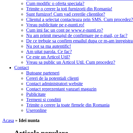
Cum modific o oferta speciala?
Trimite o cerere la toti furnizorii din Romania!
Sunt furnizor! Cum vad cererile clientilor?
Clientul a selectat contacteaza prin SMS. Cum procedez?
Vreau publicitate pe e-nunti.ro!
Cum imi fac un cont pe www.e-nunti.ro?
Nu am primit mesajul de confirmare pe e-mail, ce fac?
De ce trebuie sa confirm emailul dupa ce m-am inregistra
Nu pot sa ma autentific!
Am uitat parola. Ce fac?
Ce este un Articol Util?
Vreau sa public un Articol Util. Cum procedez?
Contact
Butoane parteneri
Cereri de la potentiali clienti
Contact administratori website
Contact reprezentant vanzari magazin
Publicitate
Termeni si conditii
Trimite o cerere la toate firmele din Romania
Useronline
Acasa
»
Idei nunta
Articole populare