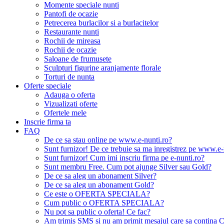
Momente speciale nunti
Pantofi de ocazie
Petrecerea burlacilor si a burlacitelor
Restaurante nunti
Rochii de mireasa
Rochii de ocazie
Saloane de frumusete
Sculpturi figurine aranjamente florale
Torturi de nunta
Oferte speciale
Adauga o oferta
Vizualizati oferte
Ofertele mele
Inscrie firma ta
FAQ
De ce sa stau online pe www.e-nunti.ro?
Sunt furnizor! De ce trebuie sa ma inregistrez pe www.e-
Sunt furnizor! Cum imi inscriu firma pe e-nunti.ro?
Sunt membru Free. Cum pot ajunge Silver sau Gold?
De ce sa aleg un abonament Silver?
De ce sa aleg un abonament Gold?
Ce este o OFERTA SPECIALA?
Cum public o OFERTA SPECIALA?
Nu pot sa public o oferta! Ce fac?
Am trimis SMS si nu am primit mesajul care sa contina C