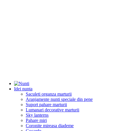
Idei nunta
Saculeti organza marturii
Aranjamente nunti speciale din pene
Suport pahare marturii
Lumanari decorative marturii
Sky lanterns
Pahare miri
Coronite mireasa diademe
Cocarde