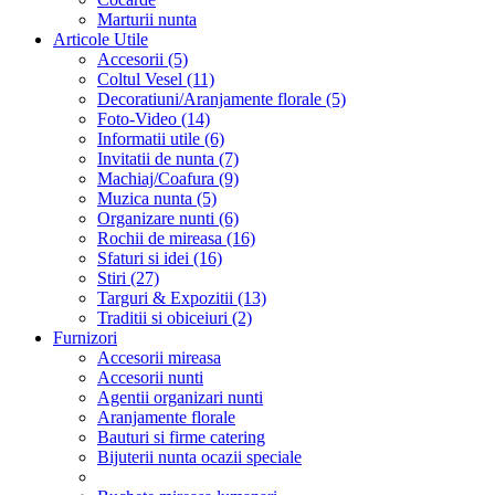
Marturii nunta
Articole Utile
Accesorii (5)
Coltul Vesel (11)
Decoratiuni/Aranjamente florale (5)
Foto-Video (14)
Informatii utile (6)
Invitatii de nunta (7)
Machiaj/Coafura (9)
Muzica nunta (5)
Organizare nunti (6)
Rochii de mireasa (16)
Sfaturi si idei (16)
Stiri (27)
Targuri & Expozitii (13)
Traditii si obiceiuri (2)
Furnizori
Accesorii mireasa
Accesorii nunti
Agentii organizari nunti
Aranjamente florale
Bauturi si firme catering
Bijuterii nunta ocazii speciale