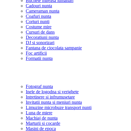
Buchete mireasa lumanari
Cadouri nunta
Cameraman nunta
Coafuri nunta
Corturi nunti
Costume mire
Cursuri de dans
Decoratiuni nunta
DJ si sonorizari
Fantana de ciocolata sampanie
Foc artificii
Formatii nunta
Fotograf nunta
Inele de logodna si verighete
Intretinere si infrumusetare
Invitatii nunta si meniuri nunta
Limuzine microbuze transport nunti
Luna de miere
Machiaj de nunta
Marturii si cocarde
Masini de epoca