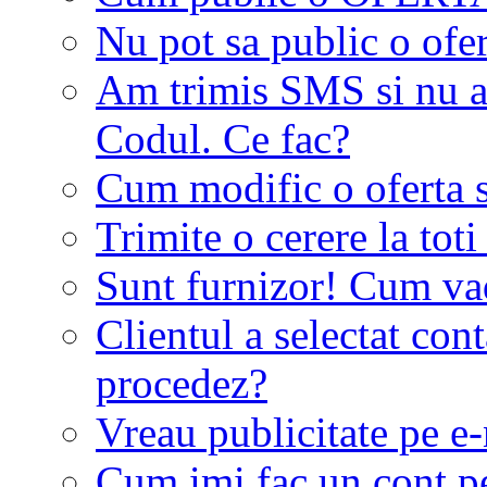
Nu pot sa public o ofer
Am trimis SMS si nu a
Codul. Ce fac?
Cum modific o oferta 
Trimite o cerere la tot
Sunt furnizor! Cum vad 
Clientul a selectat co
procedez?
Vreau publicitate pe e-
Cum imi fac un cont p