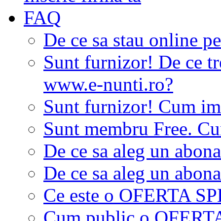
FAQ
De ce sa stau online p
Sunt furnizor! De ce tr
www.e-nunti.ro?
Sunt furnizor! Cum imi
Sunt membru Free. Cum
De ce sa aleg un abon
De ce sa aleg un abon
Ce este o OFERTA S
Cum public o OFER