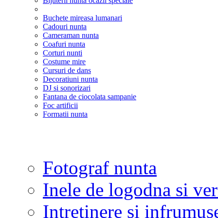
Bijuterii nunta ocazii speciale
Buchete mireasa lumanari
Cadouri nunta
Cameraman nunta
Coafuri nunta
Corturi nunti
Costume mire
Cursuri de dans
Decoratiuni nunta
DJ si sonorizari
Fantana de ciocolata sampanie
Foc artificii
Formatii nunta
Fotograf nunta
Inele de logodna si ve
Intretinere si infrumus