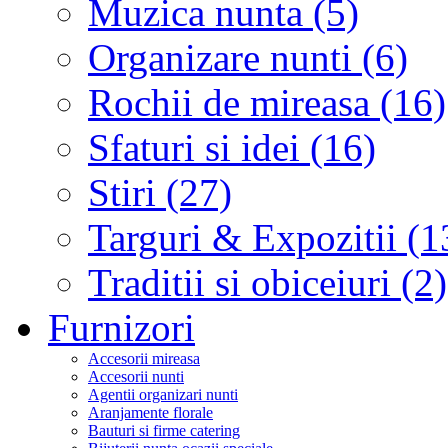
Muzica nunta (5)
Organizare nunti (6)
Rochii de mireasa (16)
Sfaturi si idei (16)
Stiri (27)
Targuri & Expozitii (1
Traditii si obiceiuri (2)
Furnizori
Accesorii mireasa
Accesorii nunti
Agentii organizari nunti
Aranjamente florale
Bauturi si firme catering