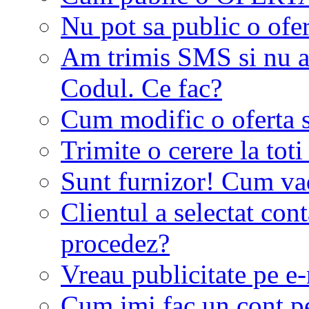
Nu pot sa public o ofer
Am trimis SMS si nu a
Codul. Ce fac?
Cum modific o oferta 
Trimite o cerere la tot
Sunt furnizor! Cum vad 
Clientul a selectat co
procedez?
Vreau publicitate pe e-
Cum imi fac un cont p