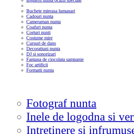
Bijuterii nunta ocazii speciale
Buchete mireasa lumanari
Cadouri nunta
Cameraman nunta
Coafuri nunta
Corturi nunti
Costume mire
Cursuri de dans
Decoratiuni nunta
DJ si sonorizari
Fantana de ciocolata sampanie
Foc artificii
Formatii nunta
Fotograf nunta
Inele de logodna si ve
Intretinere si infrumus