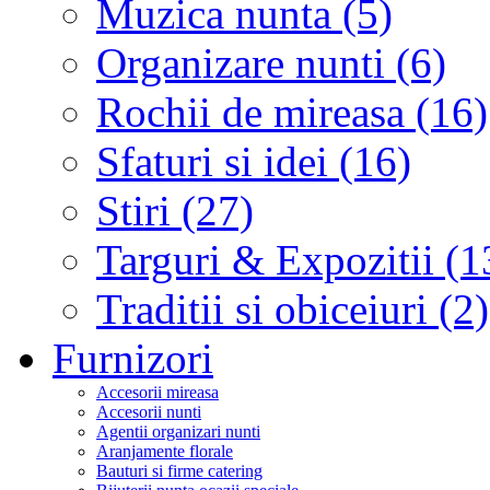
Muzica nunta (5)
Organizare nunti (6)
Rochii de mireasa (16)
Sfaturi si idei (16)
Stiri (27)
Targuri & Expozitii (1
Traditii si obiceiuri (2)
Furnizori
Accesorii mireasa
Accesorii nunti
Agentii organizari nunti
Aranjamente florale
Bauturi si firme catering