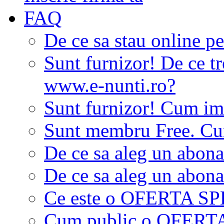
FAQ
De ce sa stau online p
Sunt furnizor! De ce tr
www.e-nunti.ro?
Sunt furnizor! Cum imi
Sunt membru Free. Cum
De ce sa aleg un abon
De ce sa aleg un abon
Ce este o OFERTA S
Cum public o OFER