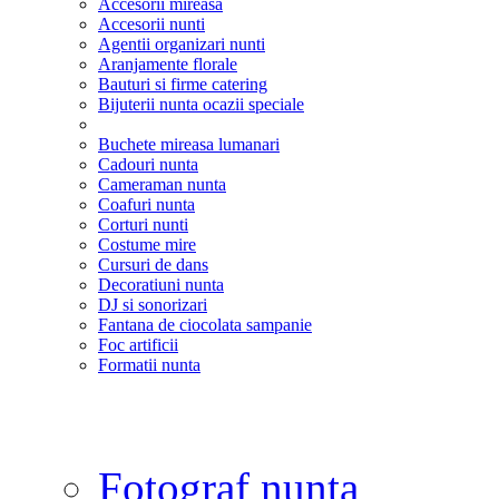
Accesorii mireasa
Accesorii nunti
Agentii organizari nunti
Aranjamente florale
Bauturi si firme catering
Bijuterii nunta ocazii speciale
Buchete mireasa lumanari
Cadouri nunta
Cameraman nunta
Coafuri nunta
Corturi nunti
Costume mire
Cursuri de dans
Decoratiuni nunta
DJ si sonorizari
Fantana de ciocolata sampanie
Foc artificii
Formatii nunta
Fotograf nunta