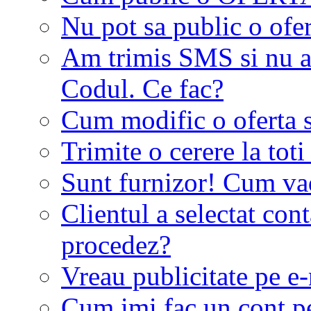
Nu pot sa public o ofer
Am trimis SMS si nu a
Codul. Ce fac?
Cum modific o oferta 
Trimite o cerere la tot
Sunt furnizor! Cum vad 
Clientul a selectat co
procedez?
Vreau publicitate pe e-
Cum imi fac un cont p