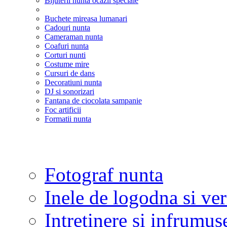
Bijuterii nunta ocazii speciale
Buchete mireasa lumanari
Cadouri nunta
Cameraman nunta
Coafuri nunta
Corturi nunti
Costume mire
Cursuri de dans
Decoratiuni nunta
DJ si sonorizari
Fantana de ciocolata sampanie
Foc artificii
Formatii nunta
Fotograf nunta
Inele de logodna si ve
Intretinere si infrumus