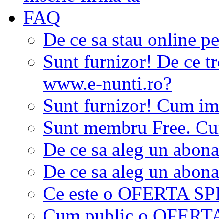
FAQ
De ce sa stau online p
Sunt furnizor! De ce tr
www.e-nunti.ro?
Sunt furnizor! Cum imi
Sunt membru Free. Cum
De ce sa aleg un abon
De ce sa aleg un abon
Ce este o OFERTA S
Cum public o OFER