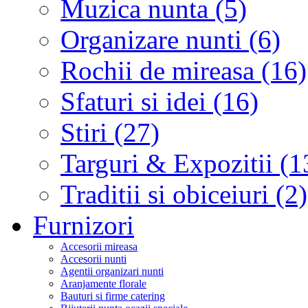
Muzica nunta (5)
Organizare nunti (6)
Rochii de mireasa (16)
Sfaturi si idei (16)
Stiri (27)
Targuri & Expozitii (1
Traditii si obiceiuri (2)
Furnizori
Accesorii mireasa
Accesorii nunti
Agentii organizari nunti
Aranjamente florale
Bauturi si firme catering