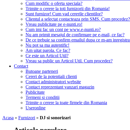
Cum modific o oferta speciala?
Trimite o cerere la toti furnizorii din Romania!
Sunt furnizor! Cum vad cererile clientilor?
Clientul a selectat contacteaza prin SMS. Cum procedez?
Vreau publicitate pe e-nunti.ro!
Cum imi fac un cont pe www.e-nunti.ro?
Nu am primit mesajul de confirmare pe e-mail, ce fac?
De ce trebuie sa confirm emailul dupa ce m-am inregistra
Nu pot sa ma autentific!
Am uitat parola. Ce fac?
Ce este un Articol Util?
Vreau sa public un Articol Util. Cum procedez?
Contact
Butoane parteneri
Cereri de la potentiali clienti
Contact administratori website
Contact reprezentant vanzari magazin
Publicitate
Termeni si conditii
Trimite o cerere la toate firmele din Romania
Useronline
Acasa
»
Furnizori
»
DJ si sonorizari
Articole populare