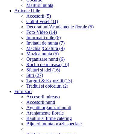
Marturii nunta
Articole Utile
Accesorii (5)
Coltul Vesel (11)
Decoratiuni/Aranjamente florale (5)
Foto-Video (14)
Informatii utile (6)
Invitatii de nunta (7)
Machiaj/Coafura (9)
Muzica nunta (5)
Organizare nunti (6)
Rochii de mireasa (16)
Sfaturi si idei (16)
Stiri (27)
Targuri & Expozitii (13)
Traditii si obiceiuri (2)
Furnizori
Accesorii mireasa
Accesorii nunti
Agentii organizari nunti
Aranjamente florale
Bauturi si firme catering
Bijuterii nunta ocazii speciale