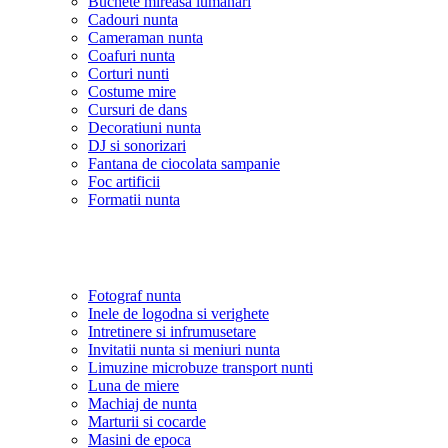
Buchete mireasa lumanari
Cadouri nunta
Cameraman nunta
Coafuri nunta
Corturi nunti
Costume mire
Cursuri de dans
Decoratiuni nunta
DJ si sonorizari
Fantana de ciocolata sampanie
Foc artificii
Formatii nunta
Fotograf nunta
Inele de logodna si verighete
Intretinere si infrumusetare
Invitatii nunta si meniuri nunta
Limuzine microbuze transport nunti
Luna de miere
Machiaj de nunta
Marturii si cocarde
Masini de epoca