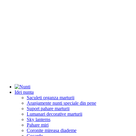
Idei nunta
Saculeti organza marturii
Aranjamente nunti speciale din pene
Suport pahare marturii
Lumanari decorative marturii
Sky lanterns
Pahare miri
Coronite mireasa diademe
Cocarde