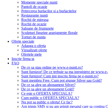
Momente speciale nunti
Pantofi de ocazie
Petrecerea burlacilor si a burlacitelor
Restaurante nunti
Rochii de mireasa
Rochii de ocazie
Saloane de frumusete
Sculpturi figurine aranjamente florale
Torturi de nunta
Oferte speciale
Adauga o oferta
Vizualizati oferte
Ofertele mele
Inscrie firma ta
FAQ
De ce sa stau online pe www.e-nunti.ro?
Sunt furnizor! De ce trebuie sa ma inregistrez pe www.e-
Sunt furnizor! Cum imi inscriu firma pe e-nunti.ro?
Sunt membru Free. Cum pot ajunge Silver sau Gold?
De ce sa aleg un abonament Silver?
De ce sa aleg un abonament Gold?
Ce este o OFERTA SPECIALA?
Cum public o OFERTA SPECIALA?
Nu pot sa public o oferta! Ce fac?
Am trimis SMS si nu am primit mesajul care sa contina C