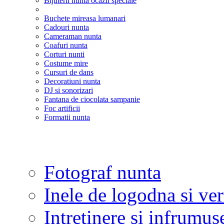
Bijuterii nunta ocazii speciale
Buchete mireasa lumanari
Cadouri nunta
Cameraman nunta
Coafuri nunta
Corturi nunti
Costume mire
Cursuri de dans
Decoratiuni nunta
DJ si sonorizari
Fantana de ciocolata sampanie
Foc artificii
Formatii nunta
Fotograf nunta
Inele de logodna si ve
Intretinere si infrumus