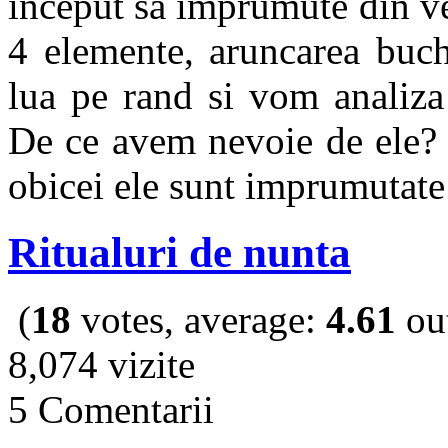
inceput sa imprumute din ves
4 elemente, aruncarea buche
lua pe rand si vom analiz
De ce avem nevoie de ele? 
obicei ele sunt imprumutate 
Ritualuri de nunta
(
18
votes, average:
4.61
out
8,074 vizite
5 Comentarii