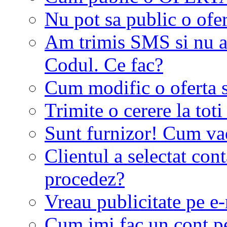
Nu pot sa public o ofer
Am trimis SMS si nu a
Codul. Ce fac?
Cum modific o oferta 
Trimite o cerere la tot
Sunt furnizor! Cum vad 
Clientul a selectat co
procedez?
Vreau publicitate pe e-
Cum imi fac un cont p