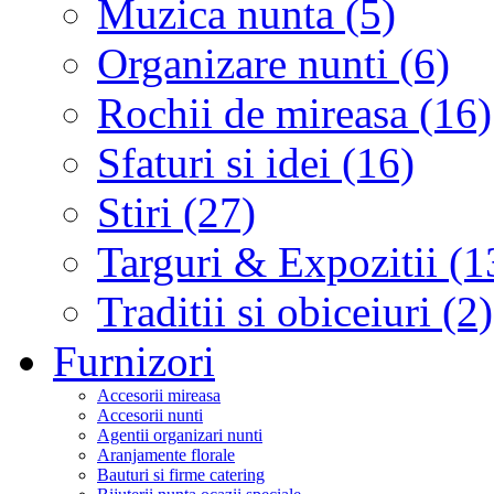
Muzica nunta (5)
Organizare nunti (6)
Rochii de mireasa (16)
Sfaturi si idei (16)
Stiri (27)
Targuri & Expozitii (1
Traditii si obiceiuri (2)
Furnizori
Accesorii mireasa
Accesorii nunti
Agentii organizari nunti
Aranjamente florale
Bauturi si firme catering