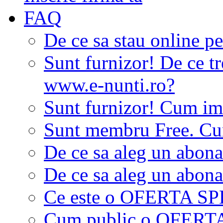
FAQ
De ce sa stau online p
Sunt furnizor! De ce tr
www.e-nunti.ro?
Sunt furnizor! Cum imi
Sunt membru Free. Cum
De ce sa aleg un abon
De ce sa aleg un abon
Ce este o OFERTA S
Cum public o OFER