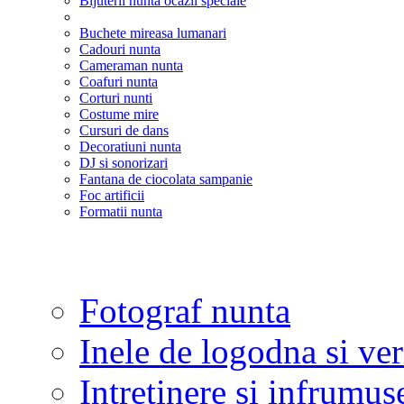
Bijuterii nunta ocazii speciale
Buchete mireasa lumanari
Cadouri nunta
Cameraman nunta
Coafuri nunta
Corturi nunti
Costume mire
Cursuri de dans
Decoratiuni nunta
DJ si sonorizari
Fantana de ciocolata sampanie
Foc artificii
Formatii nunta
Fotograf nunta
Inele de logodna si ve
Intretinere si infrumus