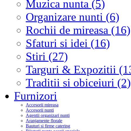
Muzica nunta (5)
Organizare nunti (6)
Rochii de mireasa (16)
Sfaturi si idei (16)
Stiri (27)
Targuri & Expozitii (1
Traditii si obiceiuri (2)
Furnizori
Accesorii mireasa
Accesorii nunti
Agentii organizari nunti
Aranjamente florale
Bauturi si firme catering