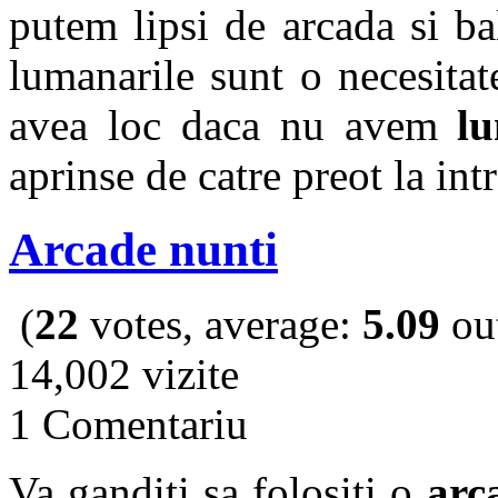
putem lipsi de arcada si b
lumanarile sunt o necesita
avea loc daca nu avem
l
aprinse de catre preot la int
Arcade nunti
(
22
votes, average:
5.09
out
14,002 vizite
1 Comentariu
Va ganditi sa folositi o
arc