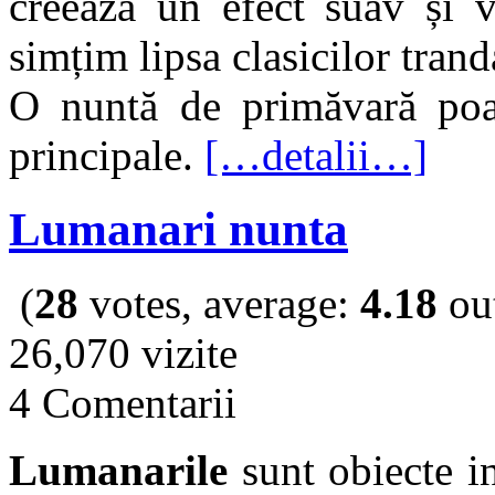
creează un efect suav și v
simțim lipsa clasicilor tranda
O nuntă de primăvară poat
principale.
[…detalii…]
Lumanari nunta
(
28
votes, average:
4.18
out
26,070 vizite
4 Comentarii
Lumanarile
sunt obiecte i