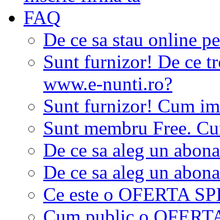
FAQ
De ce sa stau online p
Sunt furnizor! De ce tr
www.e-nunti.ro?
Sunt furnizor! Cum imi
Sunt membru Free. Cum
De ce sa aleg un abon
De ce sa aleg un abon
Ce este o OFERTA S
Cum public o OFER