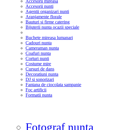
Accesorii mireasa
Accesorii nunti
Agentii organizari nunti
Aranjamente florale
Bauturi si firme catering
Bijuterii nunta ocazii speciale
Buchete mireasa lumanari
Cadouri nunta
Cameraman nunta
Coafuri nunta
Corturi nunti
Costume mire
Cursuri de dans
Decoratiuni nunta
DJ si sonorizari
Fantana de ciocolata sampanie
Foc artificii
Formatii nunta
Fotograf nunta