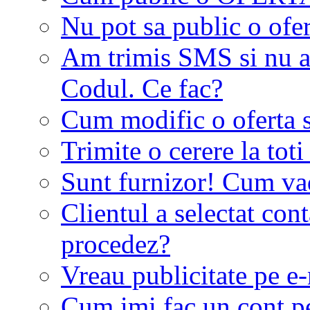
Nu pot sa public o ofer
Am trimis SMS si nu a
Codul. Ce fac?
Cum modific o oferta 
Trimite o cerere la tot
Sunt furnizor! Cum vad 
Clientul a selectat co
procedez?
Vreau publicitate pe e-
Cum imi fac un cont p