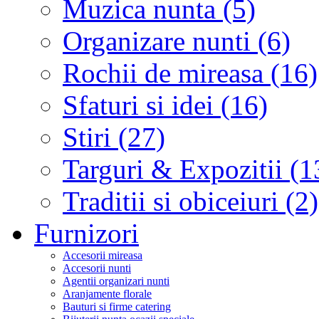
Muzica nunta (5)
Organizare nunti (6)
Rochii de mireasa (16)
Sfaturi si idei (16)
Stiri (27)
Targuri & Expozitii (1
Traditii si obiceiuri (2)
Furnizori
Accesorii mireasa
Accesorii nunti
Agentii organizari nunti
Aranjamente florale
Bauturi si firme catering