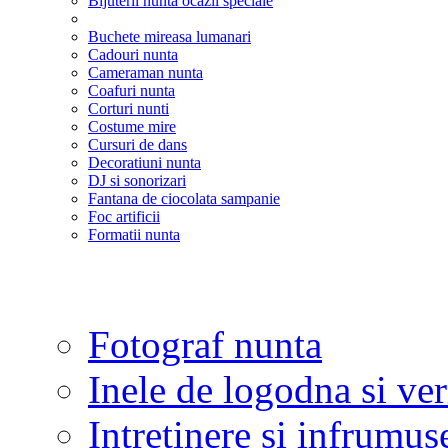
Bijuterii nunta ocazii speciale
Buchete mireasa lumanari
Cadouri nunta
Cameraman nunta
Coafuri nunta
Corturi nunti
Costume mire
Cursuri de dans
Decoratiuni nunta
DJ si sonorizari
Fantana de ciocolata sampanie
Foc artificii
Formatii nunta
Fotograf nunta
Inele de logodna si ve
Intretinere si infrumus