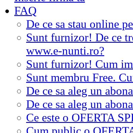
FAQ
De ce sa stau online p
Sunt furnizor! De ce tr
www.e-nunti.ro?
Sunt furnizor! Cum imi
Sunt membru Free. Cum
De ce sa aleg un abon
De ce sa aleg un abon
Ce este o OFERTA S
Cum public o OFER