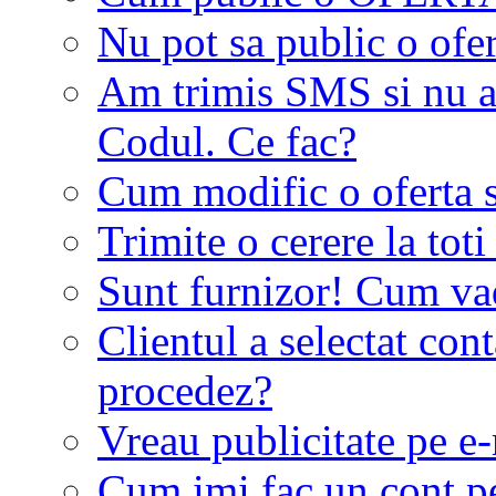
Nu pot sa public o ofer
Am trimis SMS si nu a
Codul. Ce fac?
Cum modific o oferta 
Trimite o cerere la tot
Sunt furnizor! Cum vad 
Clientul a selectat co
procedez?
Vreau publicitate pe e-
Cum imi fac un cont p