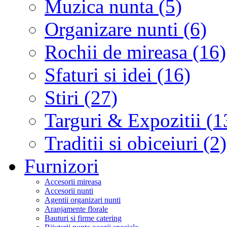
Muzica nunta (5)
Organizare nunti (6)
Rochii de mireasa (16)
Sfaturi si idei (16)
Stiri (27)
Targuri & Expozitii (1
Traditii si obiceiuri (2)
Furnizori
Accesorii mireasa
Accesorii nunti
Agentii organizari nunti
Aranjamente florale
Bauturi si firme catering