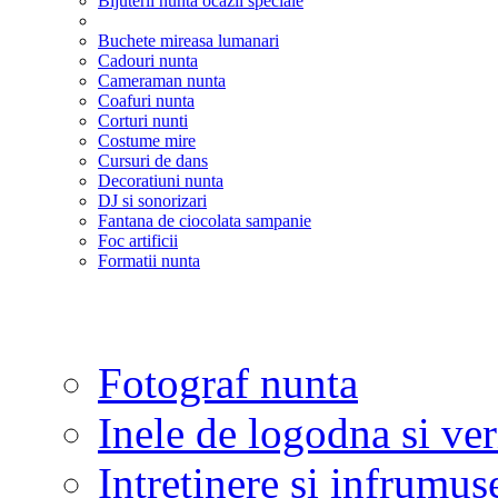
Bijuterii nunta ocazii speciale
Buchete mireasa lumanari
Cadouri nunta
Cameraman nunta
Coafuri nunta
Corturi nunti
Costume mire
Cursuri de dans
Decoratiuni nunta
DJ si sonorizari
Fantana de ciocolata sampanie
Foc artificii
Formatii nunta
Fotograf nunta
Inele de logodna si ve
Intretinere si infrumus