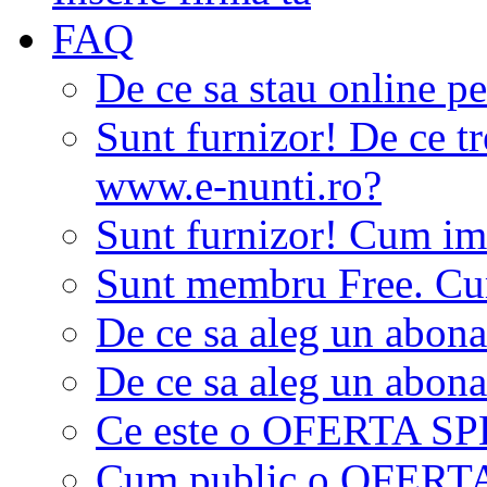
FAQ
De ce sa stau online p
Sunt furnizor! De ce tr
www.e-nunti.ro?
Sunt furnizor! Cum imi
Sunt membru Free. Cum
De ce sa aleg un abon
De ce sa aleg un abon
Ce este o OFERTA S
Cum public o OFER