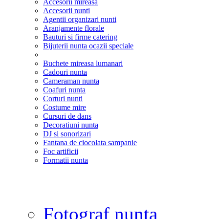
Accesorii mireasa
Accesorii nunti
Agentii organizari nunti
Aranjamente florale
Bauturi si firme catering
Bijuterii nunta ocazii speciale
Buchete mireasa lumanari
Cadouri nunta
Cameraman nunta
Coafuri nunta
Corturi nunti
Costume mire
Cursuri de dans
Decoratiuni nunta
DJ si sonorizari
Fantana de ciocolata sampanie
Foc artificii
Formatii nunta
Fotograf nunta