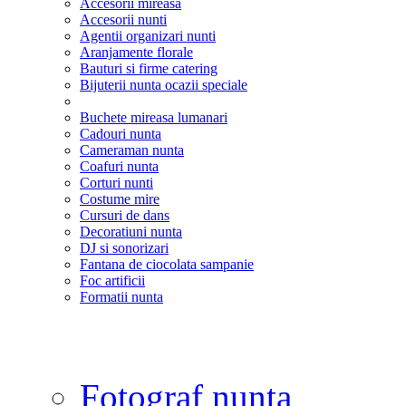
Accesorii mireasa
Accesorii nunti
Agentii organizari nunti
Aranjamente florale
Bauturi si firme catering
Bijuterii nunta ocazii speciale
Buchete mireasa lumanari
Cadouri nunta
Cameraman nunta
Coafuri nunta
Corturi nunti
Costume mire
Cursuri de dans
Decoratiuni nunta
DJ si sonorizari
Fantana de ciocolata sampanie
Foc artificii
Formatii nunta
Fotograf nunta