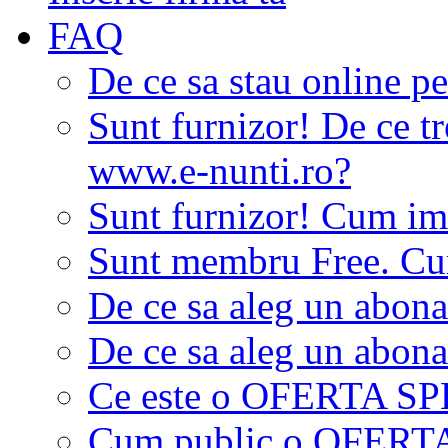
FAQ
De ce sa stau online p
Sunt furnizor! De ce tr
www.e-nunti.ro?
Sunt furnizor! Cum imi
Sunt membru Free. Cum
De ce sa aleg un abon
De ce sa aleg un abon
Ce este o OFERTA S
Cum public o OFER