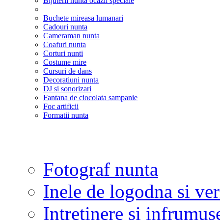
Bijuterii nunta ocazii speciale
Buchete mireasa lumanari
Cadouri nunta
Cameraman nunta
Coafuri nunta
Corturi nunti
Costume mire
Cursuri de dans
Decoratiuni nunta
DJ si sonorizari
Fantana de ciocolata sampanie
Foc artificii
Formatii nunta
Fotograf nunta
Inele de logodna si ve
Intretinere si infrumus