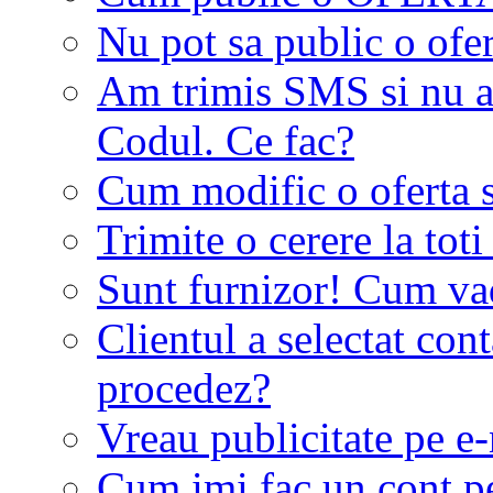
Nu pot sa public o ofer
Am trimis SMS si nu a
Codul. Ce fac?
Cum modific o oferta 
Trimite o cerere la tot
Sunt furnizor! Cum vad 
Clientul a selectat co
procedez?
Vreau publicitate pe e-
Cum imi fac un cont p