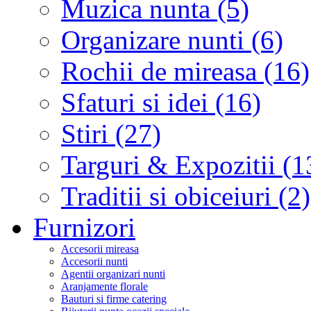
Muzica nunta (5)
Organizare nunti (6)
Rochii de mireasa (16)
Sfaturi si idei (16)
Stiri (27)
Targuri & Expozitii (1
Traditii si obiceiuri (2)
Furnizori
Accesorii mireasa
Accesorii nunti
Agentii organizari nunti
Aranjamente florale
Bauturi si firme catering