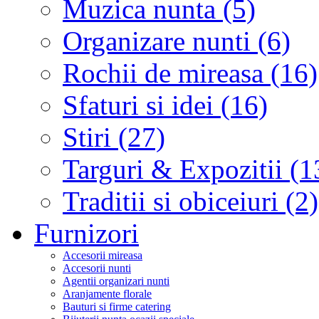
Muzica nunta (5)
Organizare nunti (6)
Rochii de mireasa (16)
Sfaturi si idei (16)
Stiri (27)
Targuri & Expozitii (1
Traditii si obiceiuri (2)
Furnizori
Accesorii mireasa
Accesorii nunti
Agentii organizari nunti
Aranjamente florale
Bauturi si firme catering