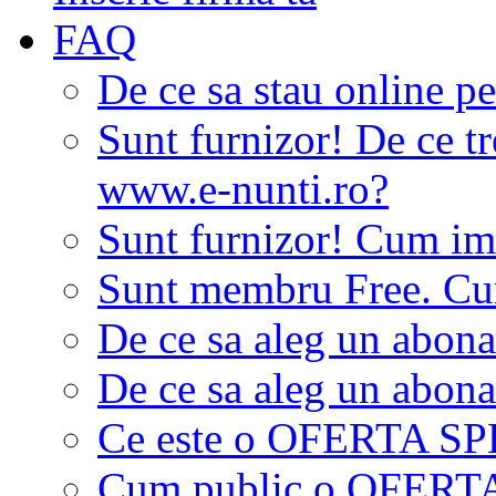
FAQ
De ce sa stau online p
Sunt furnizor! De ce tr
www.e-nunti.ro?
Sunt furnizor! Cum imi
Sunt membru Free. Cum
De ce sa aleg un abon
De ce sa aleg un abon
Ce este o OFERTA S
Cum public o OFER