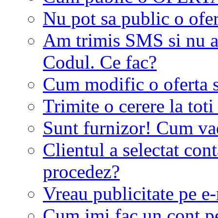
Nu pot sa public o ofer
Am trimis SMS si nu a
Codul. Ce fac?
Cum modific o oferta 
Trimite o cerere la tot
Sunt furnizor! Cum vad 
Clientul a selectat co
procedez?
Vreau publicitate pe e-
Cum imi fac un cont p