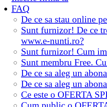
FAQ
De ce sa stau online p
Sunt furnizor! De ce tr
www.e-nunti.ro?
Sunt furnizor! Cum imi
Sunt membru Free. Cum
De ce sa aleg un abon
De ce sa aleg un abon
Ce este o OFERTA S
Cum public o OFER