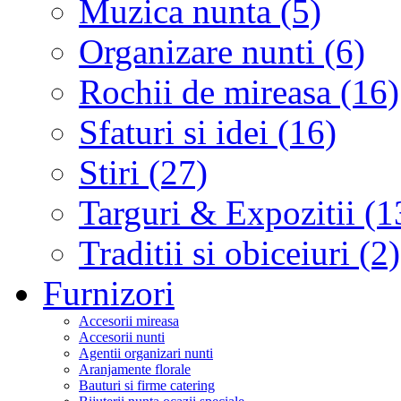
Muzica nunta (5)
Organizare nunti (6)
Rochii de mireasa (16)
Sfaturi si idei (16)
Stiri (27)
Targuri & Expozitii (1
Traditii si obiceiuri (2)
Furnizori
Accesorii mireasa
Accesorii nunti
Agentii organizari nunti
Aranjamente florale
Bauturi si firme catering