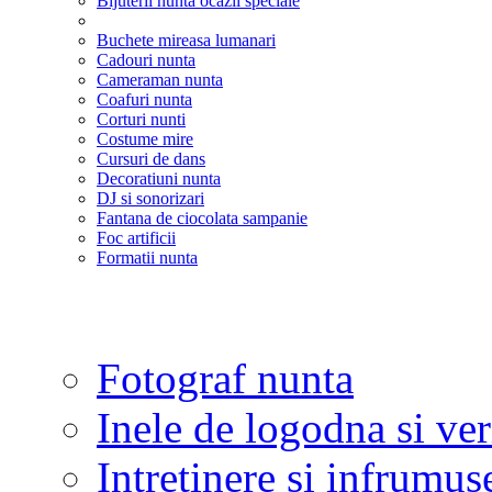
Bijuterii nunta ocazii speciale
Buchete mireasa lumanari
Cadouri nunta
Cameraman nunta
Coafuri nunta
Corturi nunti
Costume mire
Cursuri de dans
Decoratiuni nunta
DJ si sonorizari
Fantana de ciocolata sampanie
Foc artificii
Formatii nunta
Fotograf nunta
Inele de logodna si ve
Intretinere si infrumus