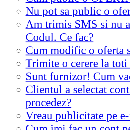
Nu pot sa public o ofer
Am trimis SMS si nu a
Codul. Ce fac?
Cum modific o oferta 
Trimite o cerere la tot
Sunt furnizor! Cum vad 
Clientul a selectat co
procedez?
Vreau publicitate pe e-
Cum imi fac un cont p