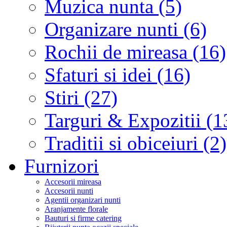
Muzica nunta (5)
Organizare nunti (6)
Rochii de mireasa (16)
Sfaturi si idei (16)
Stiri (27)
Targuri & Expozitii (1
Traditii si obiceiuri (2)
Furnizori
Accesorii mireasa
Accesorii nunti
Agentii organizari nunti
Aranjamente florale
Bauturi si firme catering