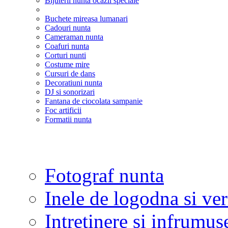
Bijuterii nunta ocazii speciale
Buchete mireasa lumanari
Cadouri nunta
Cameraman nunta
Coafuri nunta
Corturi nunti
Costume mire
Cursuri de dans
Decoratiuni nunta
DJ si sonorizari
Fantana de ciocolata sampanie
Foc artificii
Formatii nunta
Fotograf nunta
Inele de logodna si ve
Intretinere si infrumus