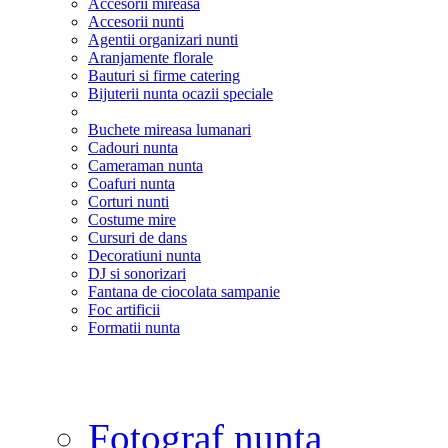
Accesorii mireasa
Accesorii nunti
Agentii organizari nunti
Aranjamente florale
Bauturi si firme catering
Bijuterii nunta ocazii speciale
Buchete mireasa lumanari
Cadouri nunta
Cameraman nunta
Coafuri nunta
Corturi nunti
Costume mire
Cursuri de dans
Decoratiuni nunta
DJ si sonorizari
Fantana de ciocolata sampanie
Foc artificii
Formatii nunta
Fotograf nunta