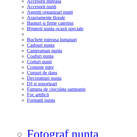
Accesorii mireasa
Accesorii nunti
Agentii organizari nunti
Aranjamente florale
Bauturi si firme catering
Bijuterii nunta ocazii speciale
Buchete mireasa lumanari
Cadouri nunta
Cameraman nunta
Coafuri nunta
Corturi nunti
Costume mire
Cursuri de dans
Decoratiuni nunta
DJ si sonorizari
Fantana de ciocolata sampanie
Foc artificii
Formatii nunta
Fotograf nunta