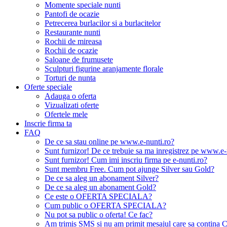
Momente speciale nunti
Pantofi de ocazie
Petrecerea burlacilor si a burlacitelor
Restaurante nunti
Rochii de mireasa
Rochii de ocazie
Saloane de frumusete
Sculpturi figurine aranjamente florale
Torturi de nunta
Oferte speciale
Adauga o oferta
Vizualizati oferte
Ofertele mele
Inscrie firma ta
FAQ
De ce sa stau online pe www.e-nunti.ro?
Sunt furnizor! De ce trebuie sa ma inregistrez pe www.e-
Sunt furnizor! Cum imi inscriu firma pe e-nunti.ro?
Sunt membru Free. Cum pot ajunge Silver sau Gold?
De ce sa aleg un abonament Silver?
De ce sa aleg un abonament Gold?
Ce este o OFERTA SPECIALA?
Cum public o OFERTA SPECIALA?
Nu pot sa public o oferta! Ce fac?
Am trimis SMS si nu am primit mesajul care sa contina C