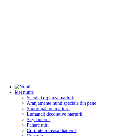
Idei nunta
Saculeti organza marturii
Aranjamente nunti speciale din pene
Suport pahare marturii
Lumanari decorative marturii
Sky lanterns
Pahare miri
Coronite mireasa diademe
Cocarde