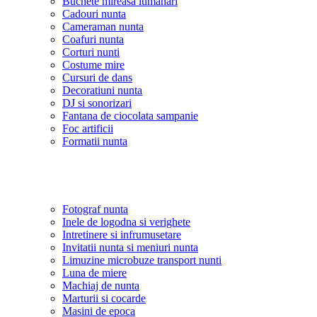
Buchete mireasa lumanari
Cadouri nunta
Cameraman nunta
Coafuri nunta
Corturi nunti
Costume mire
Cursuri de dans
Decoratiuni nunta
DJ si sonorizari
Fantana de ciocolata sampanie
Foc artificii
Formatii nunta
Fotograf nunta
Inele de logodna si verighete
Intretinere si infrumusetare
Invitatii nunta si meniuri nunta
Limuzine microbuze transport nunti
Luna de miere
Machiaj de nunta
Marturii si cocarde
Masini de epoca