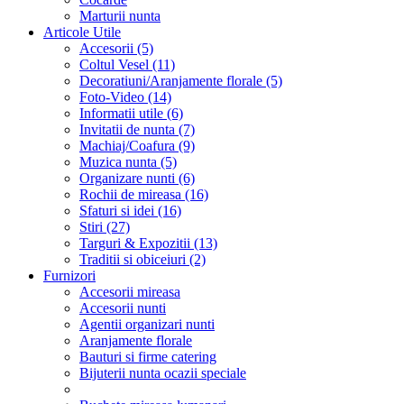
Marturii nunta
Articole Utile
Accesorii (5)
Coltul Vesel (11)
Decoratiuni/Aranjamente florale (5)
Foto-Video (14)
Informatii utile (6)
Invitatii de nunta (7)
Machiaj/Coafura (9)
Muzica nunta (5)
Organizare nunti (6)
Rochii de mireasa (16)
Sfaturi si idei (16)
Stiri (27)
Targuri & Expozitii (13)
Traditii si obiceiuri (2)
Furnizori
Accesorii mireasa
Accesorii nunti
Agentii organizari nunti
Aranjamente florale
Bauturi si firme catering
Bijuterii nunta ocazii speciale