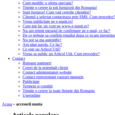
Cum modific o oferta speciala?
Trimite o cerere la toti furnizorii din Romania!
Sunt furnizor! Cum vad cererile clientilor?
Clientul a selectat contacteaza prin SMS. Cum procedez?
Vreau publicitate pe e-nunti.ro!
Cum imi fac un cont pe www.e-nunti.ro?
Nu am primit mesajul de confirmare pe e-mail, ce fac?
De ce trebuie sa confirm emailul dupa ce m-am inregistra
Nu pot sa ma autentific!
Am uitat parola. Ce fac?
Ce este un Articol Util?
Vreau sa public un Articol Util. Cum procedez?
Contact
Butoane parteneri
Cereri de la potentiali clienti
Contact administratori website
Contact reprezentant vanzari magazin
Publicitate
Termeni si conditii
Trimite o cerere la toate firmele din Romania
Useronline
Acasa
»
accesorii nunta
Articole populare